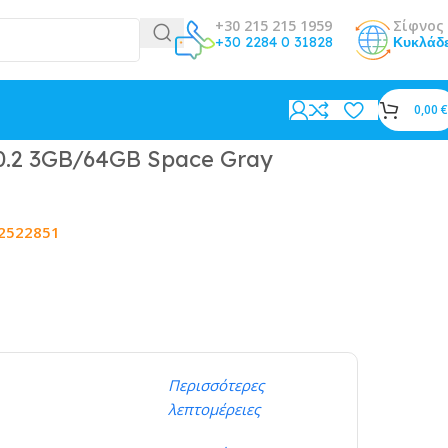
+30 215 215 1959
Σίφνος 
+30 2284 0 31828
Κυκλάδ
0,00
€
10.2 3GB/64GB Space Gray
2522851
Περισσότερες
λεπτομέρειες