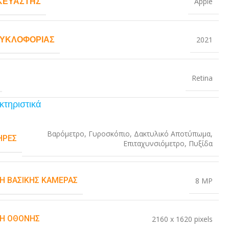
ΚΕΥΑΣΤΉΣ
Apple
ΚΥΚΛΟΦΟΡΊΑΣ
2021
Retina
κτηριστικά
Βαρόμετρο
,
Γυροσκόπιο
,
Δακτυλικό Αποτύπωμα
,
ΉΡΕΣ
Επιταχυνσιόμετρο
,
Πυξίδα
Η ΒΑΣΙΚΉΣ ΚΆΜΕΡΑΣ
8 MP
Η ΟΘΌΝΗΣ
2160 x 1620 pixels