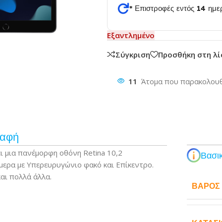
* Επιστροφές εντός 14 ημ
θυνση
Εξαντλημένο
Σύγκριση
Προσθήκη στη λ
11
Άτομα που παρακολουθ
ραφή
ει μια πανέμορφη οθόνη Retina 10,2
Βασικ
άμερα με Υπερευρυγώνιο φακό και Επίκεντρο.
και πολλά άλλα.
ΒΆΡΟΣ