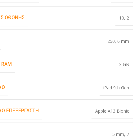
Σ ΟΘΌΝΗΣ
10
,
2
250
,
6 mm
 RAM
3 GB
ΛΟ
iPad 9th Gen
Ο ΕΠΕΞΕΡΓΑΣΤΉ
Apple A13 Bionic
5 mm
,
7