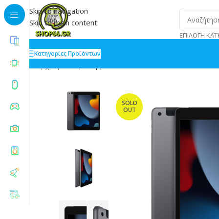
Skip to navigation
Skip to main content
ΕΠΙΛΟΓΉ ΚΑΤ
Κατηγορίες Προϊόντων
Αρχική
»
Shop
»
Apple iPad 2021 4G 10.2 3GB/64GB 
SOLD
OUT