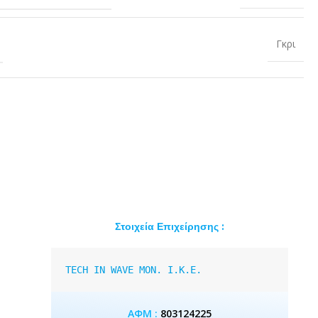
Γκρι
Στοιχεία Επιχείρησης :
TECH IN WAVE MON. I.K.E.
ΑΦΜ :
803124225