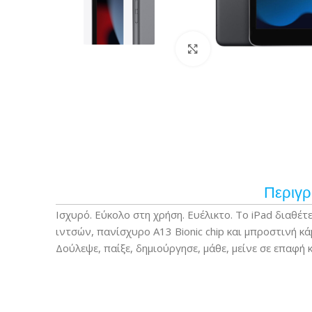
Κάντε κλικ για μεγέ
Περιγ
Ισχυρό. Εύκολο στη χρήση. Ευέλικτο. Το iPad διαθέτ
ιντσών, πανίσχυρο A13 Bionic chip και μπροστινή κ
Δούλεψε, παίξε, δημιούργησε, μάθε, μείνε σε επαφή 