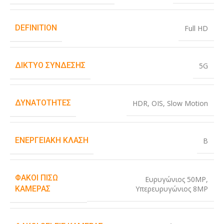
DEFINITION
Full HD
ΔΊΚΤΥΟ ΣΎΝΔΕΣΗΣ
5G
ΔΥΝΑΤΌΤΗΤΕΣ
HDR
,
OIS
,
Slow Motion
ΕΝΕΡΓΕΙΑΚΉ ΚΛΆΣΗ
B
ΦΑΚΟΊ ΠΊΣΩ
Ευρυγώνιος 50MP
,
Υπερευρυγώνιος 8MP
ΚΆΜΕΡΑΣ