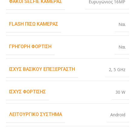
ΦΑΚΟΊ SELFIE ΚΆΜΕΡΑΣ
Ευρυγώνιος 16MP
FLASH ΠΊΣΩ ΚΆΜΕΡΑΣ
Ναι
ΓΡΉΓΟΡΗ ΦΌΡΤΙΣΗ
Ναι
ΙΣΧΎΣ ΒΑΣΙΚΟΎ ΕΠΕΞΕΡΓΑΣΤΉ
2
,
5 GHz
ΙΣΧΎΣ ΦΌΡΤΙΣΗΣ
30 W
ΛΕΙΤΟΥΡΓΙΚΌ ΣΎΣΤΗΜΑ
Android