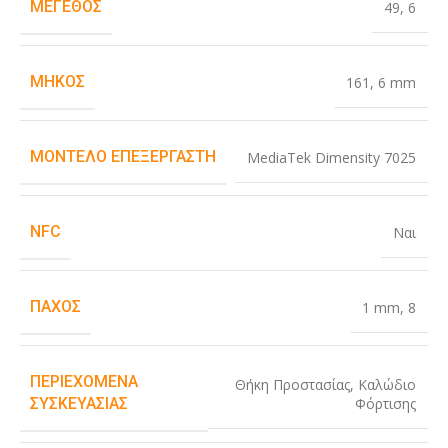
ΜΈΓΕΘΟΣ
49
,
6
ΜΉΚΟΣ
161
,
6 mm
ΜΟΝΤΈΛΟ ΕΠΕΞΕΡΓΑΣΤΉ
MediaTek Dimensity 7025
NFC
Ναι
ΠΆΧΟΣ
1 mm
,
8
ΠΕΡΙΕΧΌΜΕΝΑ
Θήκη Προστασίας
,
Καλώδιο
Φόρτισης
ΣΥΣΚΕΥΑΣΊΑΣ