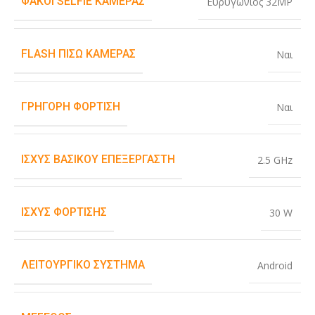
ΦΑΚΟΊ SELFIE ΚΆΜΕΡΑΣ
Ευρυγώνιος 32MP
FLASH ΠΊΣΩ ΚΆΜΕΡΑΣ
Ναι
ΓΡΉΓΟΡΗ ΦΌΡΤΙΣΗ
Ναι
ΙΣΧΎΣ ΒΑΣΙΚΟΎ ΕΠΕΞΕΡΓΑΣΤΉ
2.5 GHz
ΙΣΧΎΣ ΦΌΡΤΙΣΗΣ
30 W
ΛΕΙΤΟΥΡΓΙΚΌ ΣΎΣΤΗΜΑ
Android