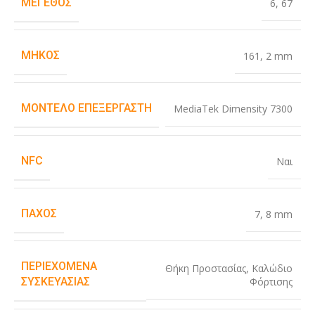
ΜΈΓΕΘΟΣ
6
,
67
ΜΉΚΟΣ
161
,
2 mm
ΜΟΝΤΈΛΟ ΕΠΕΞΕΡΓΑΣΤΉ
MediaTek Dimensity 7300
NFC
Ναι
ΠΆΧΟΣ
7
,
8 mm
ΠΕΡΙΕΧΌΜΕΝΑ
Θήκη Προστασίας
,
Καλώδιο
Φόρτισης
ΣΥΣΚΕΥΑΣΊΑΣ