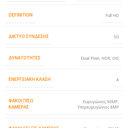
DEFINITION
Full HD
ΔΊΚΤΥΟ ΣΎΝΔΕΣΗΣ
5G
ΔΥΝΑΤΌΤΗΤΕΣ
Dual Pixel
,
HDR
,
OIS
ΕΝΕΡΓΕΙΑΚΉ ΚΛΆΣΗ
A
ΦΑΚΟΊ ΠΊΣΩ
Ευρυγώνιος 50MP
,
Υπερευρυγώνιος 8MP
ΚΆΜΕΡΑΣ