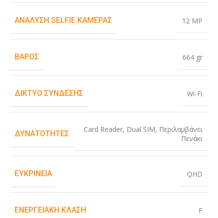
ΑΝΆΛΥΣΗ SELFIE ΚΆΜΕΡΑΣ
12 MP
ΒΆΡΟΣ
664 gr
ΔΊΚΤΥΟ ΣΎΝΔΕΣΗΣ
Wi-Fi
Card Reader
,
Dual SIM
,
Περιλαμβάνει
ΔΥΝΑΤΌΤΗΤΕΣ
Πενάκι
ΕΥΚΡΊΝΕΙΑ
QHD
ΕΝΕΡΓΕΙΑΚΉ ΚΛΆΣΗ
F