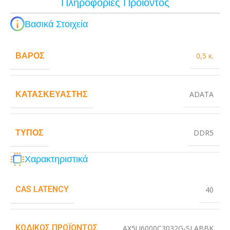
Πληροφορίες Προϊόντος
Βασικά Στοιχεία
ΒΆΡΟΣ
0,5 κ.
ΚΑΤΑΣΚΕΥΑΣΤΉΣ
ADATA
ΤΎΠΟΣ
DDR5
Χαρακτηριστικά
CAS LATENCY
40
ΚΩΔΙΚΌΣ ΠΡΟΪΌΝΤΟΣ
AX5U6000C3032G-SLABBK