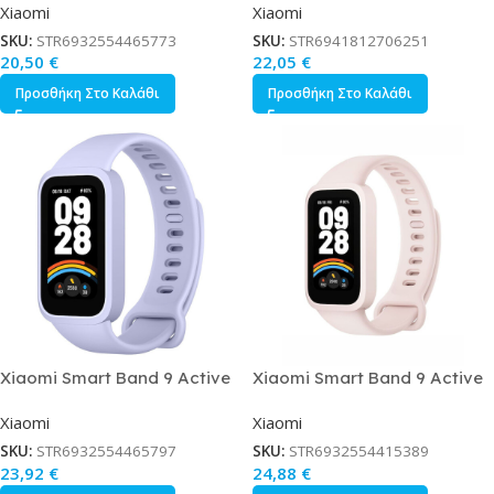
Xiaomi
Xiaomi
Πράσινο
Μαύρο
SKU:
STR6932554465773
SKU:
STR6941812706251
20,50
€
22,05
€
Προσθήκη Στο Καλάθι
Προσθήκη Στο Καλάθι
Xiaomi Smart Band 9 Active
Xiaomi Smart Band 9 Active
Αδιάβροχο με Παλμογράφο
Αδιάβροχο με Παλμογράφο Ροζ
Xiaomi
Xiaomi
Μωβ
SKU:
STR6932554465797
SKU:
STR6932554415389
23,92
€
24,88
€