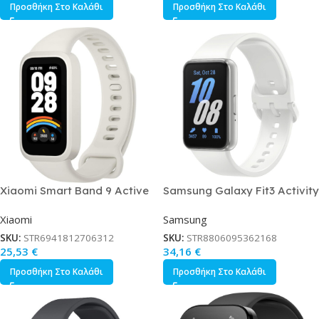
Προσθήκη Στο Καλάθι
Προσθήκη Στο Καλάθι
Xiaomi Smart Band 9 Active
Samsung Galaxy Fit3 Activity
Αδιάβροχο με Παλμογράφο
Tracker με Παλμογράφο Ασημί
Xiaomi
Samsung
Λευκό
SKU:
STR6941812706312
SKU:
STR8806095362168
25,53
€
34,16
€
Προσθήκη Στο Καλάθι
Προσθήκη Στο Καλάθι