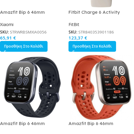
Amazfit Bip 6 46mm
Fitbit Charge 6 Activity
Αδιάβροχο Smartwatch με
Tracker με Παλμογράφο
Xiaomi
FitBit
Παλμογράφο Blush
Porcelain / Silver
SKU:
STRWRBSMXIA0056
SKU:
STR840353901186
65,91
€
123,37
€
Προσθήκη Στο Καλάθι
Προσθήκη Στο Καλάθι
Amazfit Bip 6 46mm
Amazfit Bip 6 46mm
Αδιάβροχο Smartwatch με
Αδιάβροχο Smartwatch με