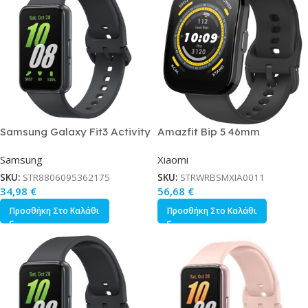
Samsung Galaxy Fit3 Activity
Amazfit Bip 5 46mm
Tracker με Παλμογράφο Γκρι
Smartwatch με Παλμογράφο
Samsung
Xiaomi
Soft Black
SKU:
STR8806095362175
SKU:
STRWRBSMXIA0011
34,98
€
56,68
€
Προσθήκη Στο Καλάθι
Προσθήκη Στο Καλάθι