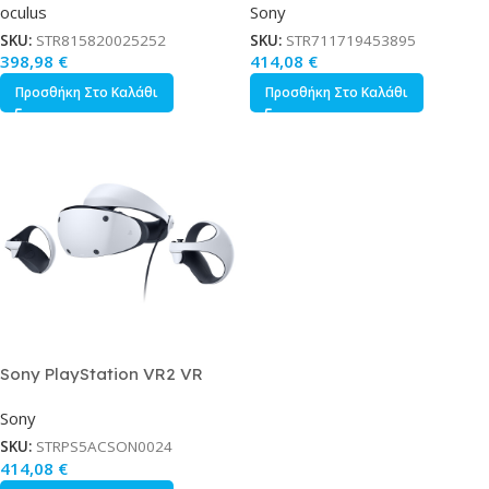
oculus
Sony
Υπολογιστή με Χειριστήριο
Χειριστήριο Standalone
SKU:
STR815820025252
SKU:
STR711719453895
398,98
€
414,08
€
Προσθήκη Στο Καλάθι
Προσθήκη Στο Καλάθι
Sony PlayStation VR2 VR
Headset για Υπολογιστή με
Sony
Χειριστήριο Standalone
SKU:
STRPS5ACSON0024
414,08
€