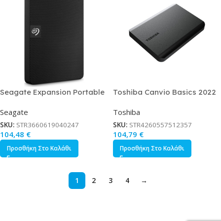
Seagate Expansion Portable
Toshiba Canvio Basics 2022
USB 3.0 Εξωτερικός HDD 2TB
USB 3.2 Εξωτερικός HDD 2TB
Seagate
Toshiba
2.5 Μαύρο
2.5 Μαύρο
SKU:
STR3660619040247
SKU:
STR4260557512357
104,48
€
104,79
€
Προσθήκη Στο Καλάθι
Προσθήκη Στο Καλάθι
1
2
3
4
→