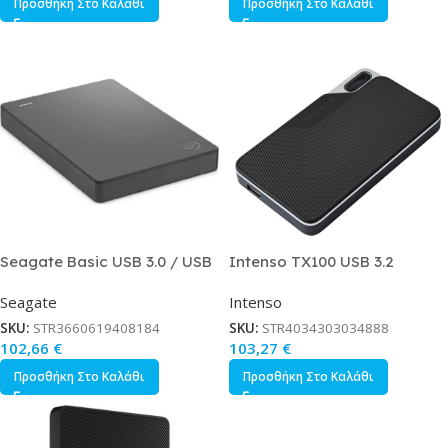
Προσθήκη Στο Καλάθι
Προσθήκη Στο Καλάθι
Seagate Basic USB 3.0 / USB
Intenso TX100 USB 3.2
2.0 Εξωτερικός HDD 2TB 2.5
Εξωτερικός SSD 500GB 2.5
Seagate
Intenso
Μαύρο
Μαύρο
SKU:
STR3660619408184
SKU:
STR4034303034888
102,66
€
103,27
€
Προσθήκη Στο Καλάθι
Προσθήκη Στο Καλάθι