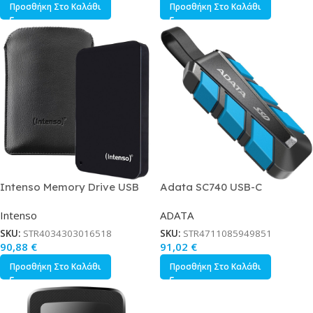
Προσθήκη Στο Καλάθι
Προσθήκη Στο Καλάθι
Intenso Memory Drive USB
Adata SC740 USB-C
3.0 Εξωτερικός HDD 1TB 2.5
Εξωτερικός SSD 500GB 1.8
Intenso
ADATA
Μαύρο
Μπλε
SKU:
STR4034303016518
SKU:
STR4711085949851
90,88
€
91,02
€
Προσθήκη Στο Καλάθι
Προσθήκη Στο Καλάθι