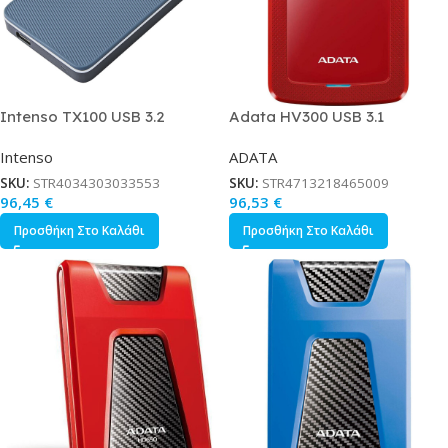
Intenso TX100 USB 3.2
Adata HV300 USB 3.1
Εξωτερικός SSD 500GB 2.5
Εξωτερικός HDD 1TB 2.5
Intenso
ADATA
Μπλε
Κόκκινο
SKU:
STR4034303033553
SKU:
STR4713218465009
96,45
€
96,53
€
Προσθήκη Στο Καλάθι
Προσθήκη Στο Καλάθι