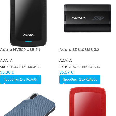
Adata HV300 USB 3.1
Adata SD810 USB 3.2
Εξωτερικός HDD 1TB 2.5
Εξωτερικός SSD 500GB 2.5
ADATA
ADATA
Μαύρο
Μαύρο
SKU:
STR4713218464972
SKU:
STR4711085945747
95,30
€
95,57
€
Προσθήκη Στο Καλάθι
Προσθήκη Στο Καλάθι