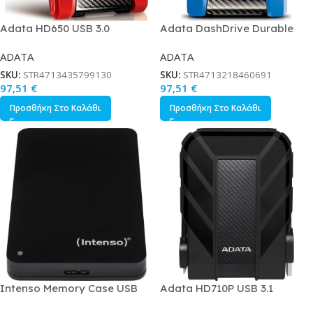
Adata HD650 USB 3.0
Adata DashDrive Durable
Εξωτερικός HDD 1TB 2.5
HD650 USB 3.1 Εξωτερικός
ADATA
ADATA
Κόκκινο
HDD 1TB 2.5 Μπλε
SKU:
STR4713435799130
SKU:
STR4713218460691
97,51
€
97,51
€
Προσθήκη Στο Καλάθι
Προσθήκη Στο Καλάθι
Intenso Memory Case USB
Adata HD710P USB 3.1
3.0 Εξωτερικός HDD 2TB 2.5
Εξωτερικός HDD 1TB 2.5