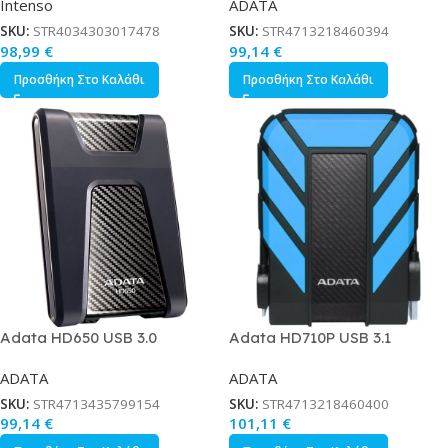
Intenso
ADATA
Μαύρο
Μαύρο
SKU:
STR4034303017478
SKU:
STR4713218460394
98,99
€
99,14
€
Προσθήκη Στο Καλάθι
Προσθήκη Στο Καλάθι
Adata HD650 USB 3.0
Adata HD710P USB 3.1
Εξωτερικός HDD 1TB 2.5
Εξωτερικός HDD 1TB 2.5 Μπλε
ADATA
ADATA
Μαύρο
SKU:
STR4713435799154
SKU:
STR4713218460400
99,14
€
101,11
€