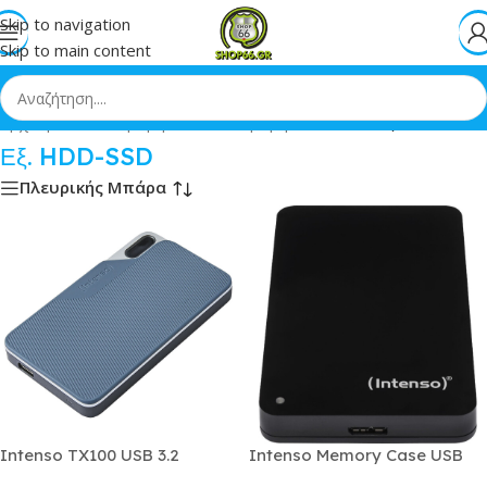
Skip to navigation
Skip to main content
Αρχική
»
Pc & Περιφερειακά
»
Περιφερειακά PC
»
Εξ. HDD-SSD
Εξ. HDD-SSD
Πλευρικής Μπάρα
Intenso TX100 USB 3.2
Intenso Memory Case USB
Εξωτερικός SSD 250GB 2.5
3.0 Εξωτερικός HDD 1TB 2.5