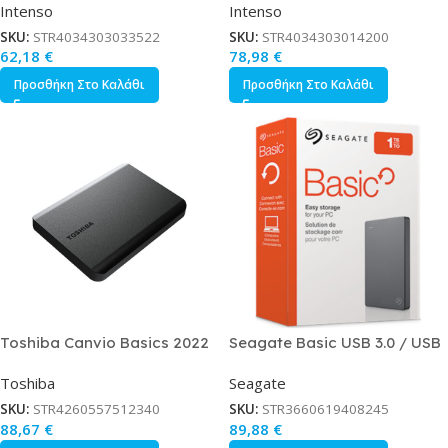
Intenso
Intenso
Μπλε
Μαύρο
SKU:
STR4034303033522
SKU:
STR4034303014200
62,18
€
78,98
€
Προσθήκη Στο Καλάθι
Προσθήκη Στο Καλάθι
Toshiba Canvio Basics 2022
Seagate Basic USB 3.0 / USB
USB 3.2 Εξωτερικός HDD 1TB
2.0 Εξωτερικός HDD 1.0TB 2.5
Toshiba
Seagate
2.5 Μαύρο
Μαύρο
SKU:
STR4260557512340
SKU:
STR3660619408245
88,67
€
89,88
€