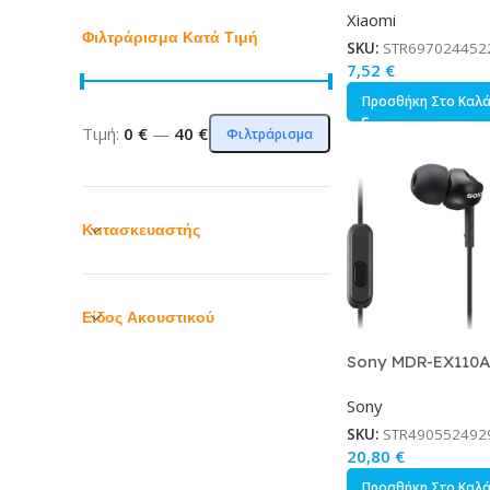
Xiaomi
με Βύσμα 3.5mm 
Φιλτράρισμα Κατά Τιμή
SKU:
STR697024452
7,52
€
Προσθήκη Στο Καλ
Τιμή:
0 €
—
40 €
Φιλτράρισμα
Κατασκευαστής
Είδος Ακουστικού
Sony MDR-EX110A
ear Handsfree με
Sony
3.5mm Μαύρο
SKU:
STR490552492
20,80
€
Προσθήκη Στο Καλ