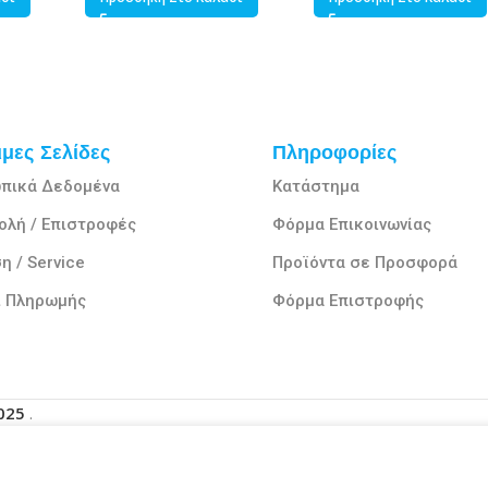
μες Σελίδες
Πληροφορίες
πικά Δεδομένα
Κατάστημα
ολή / Επιστροφές
Φόρμα Επικοινωνίας
η / Service
Προϊόντα σε Προσφορά
ι Πληρωμής
Φόρμα Επιστροφής
2025
.
μπειρία σας στον ιστότοπό μας. Με την περιήγηση σε αυτόν το