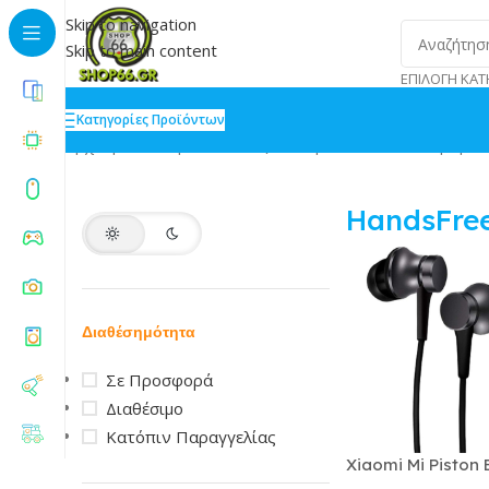
Skip to navigation
Skip to main content
ΕΠΙΛΟΓΉ ΚΑΤ
Κατηγορίες Προϊόντων
Αρχική
»
Smartphones
»
Αξεσουάρ
»
HandsFree
Προβάλλ
HandsFre
Διαθέσημότητα
Σε Προσφορά
Διαθέσιμο
Κατόπιν Παραγγελίας
Xiaomi Mi Piston 
Edition In-ear Ha