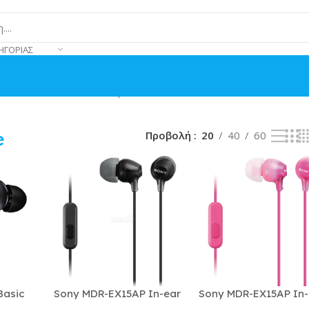
ΗΓΟΡΊΑΣ
ονται όλα - 8 αποτελέσματα
e
Προβολή
20
40
60
Basic
Sony MDR-EX15AP In-ear
Sony MDR-EX15AP In-
ndsfree
Handsfree με Βύσμα
Handsfree με Βύσμα