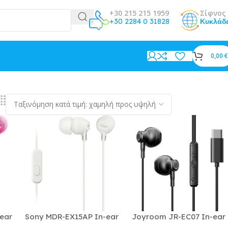
+30 215 215 1959
Σίφνος 
+30 2284 0 31828
Κυκλάδ
0,00
€
ear
Sony MDR-EX15AP In-ear
Joyroom JR-EC07 In-ear
Handsfree με Βύσμα
Handsfree Ακουστικά με