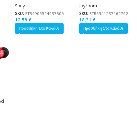
Sony
Joyroom
3.5mm Λευκό
Βύσμα USB-C Μαύρο
SKU:
STR4905524937305
SKU:
STR6941237162762
12,58
€
18,31
€
Προσθήκη Στο Καλάθι
Προσθήκη Στο Καλάθι
ed