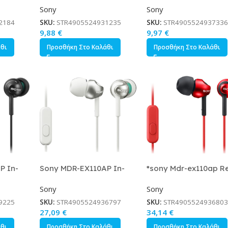
Sony
Sony
Μαύρο
3.5mm Μαύρο
3.5mm Ροζ
2184
SKU:
STR4905524931235
SKU:
STR4905524937336
9,88
€
9,97
€
άθι
Προσθήκη Στο Καλάθι
Προσθήκη Στο Καλάθι
P In-
Sony MDR-EX110AP In-
*sony Mdr-ex110ap R
 Βύσμα
ear Handsfree με Βύσμα
Sony
Sony
3.5mm Λευκό
9225
SKU:
STR4905524936797
SKU:
STR4905524936803
27,09
€
34,14
€
άθι
Προσθήκη Στο Καλάθι
Προσθήκη Στο Καλάθι