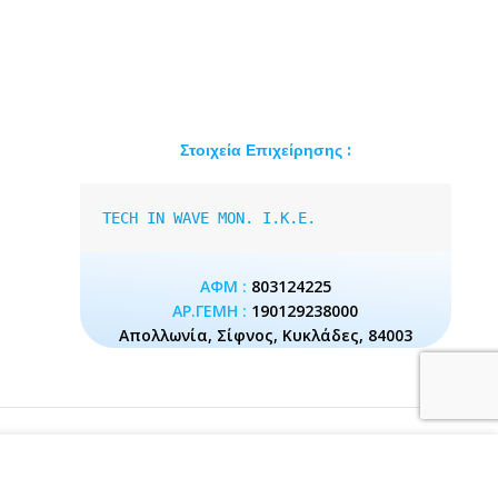
Στοιχεία Επιχείρησης :
TECH IN WAVE MON. I.K.E.
ΑΦΜ :
803124225
ΑΡ.ΓΕΜΗ :
190129238000
Απολλωνία, Σίφνος, Κυκλάδες, 84003
ν ιστότοπο, συμφωνείτε
ΠΕΡΙΣΣΌΤΕΡΑ..
Εντάξει!