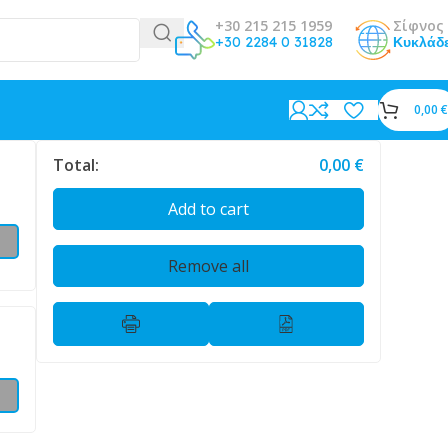
+30 215 215 1959
Σίφνος 
+30 2284 0 31828
Κυκλάδ
0,00
€
Total:
0,00
€
Add to cart
Remove all