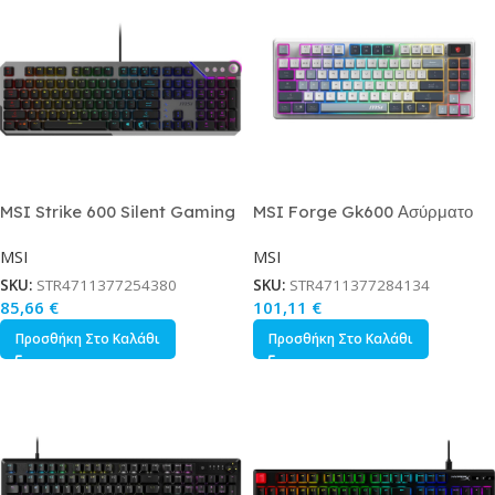
MSI Strike 600 Silent Gaming
MSI Forge Gk600 Ασύρματο
Πληκτρολόγιο με RGB φωτισμό
Gaming Μηχανικό
MSI
MSI
Αγγλικό US
Πληκτρολόγιο Tenkeyless με
RGB φωτισμό Αγγλικό US
SKU:
STR4711377254380
SKU:
STR4711377284134
85,66
€
101,11
€
Προσθήκη Στο Καλάθι
Προσθήκη Στο Καλάθι