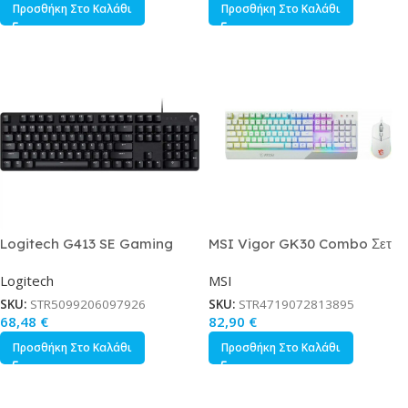
Προσθήκη Στο Καλάθι
Προσθήκη Στο Καλάθι
Logitech G413 SE Gaming
MSI Vigor GK30 Combo Σετ
Μηχανικό Πληκτρολόγιο με
Gaming Πληκτρολόγιο με RGB
Logitech
MSI
Long Hua Tactile διακόπτες
φωτισμό Ποντίκι Αγγλικό US
και Φωτιζόμενα πλήκτρα
Λευκό
SKU:
STR5099206097926
SKU:
STR4719072813895
Αγγλικό US
68,48
€
82,90
€
Προσθήκη Στο Καλάθι
Προσθήκη Στο Καλάθι