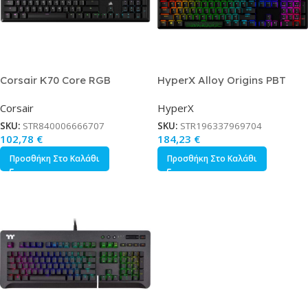
Corsair K70 Core RGB
HyperX Alloy Origins PBT
Gaming Μηχανικό
Gaming Μηχανικό
Corsair
HyperX
Πληκτρολόγιο με Corsair MLX
Πληκτρολόγιο με HyperX Red
Red διακόπτες και RGB
διακόπτες και RGB φωτισμό
SKU:
STR840006666707
SKU:
STR196337969704
φωτισμό Αγγλικό US
Αγγλικό US
102,78
€
184,23
€
Προσθήκη Στο Καλάθι
Προσθήκη Στο Καλάθι