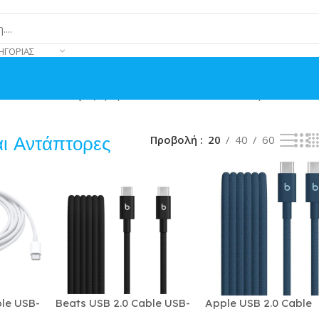
ΗΓΟΡΊΑΣ
ια και Αντάπτορες
Προβάλλονται όλα - 6 αποτελέσματα
ι Αντάπτορες
Προβολή
20
40
60
ble USB-
Beats USB 2.0 Cable USB-
Apple USB 2.0 Cable
96W
C male – USB-C Μαύρο
USB-C male – USB-C 