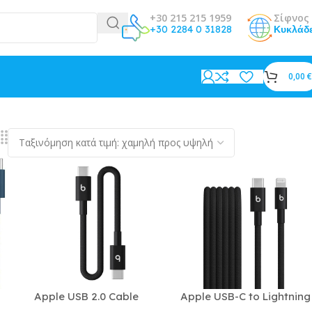
+30 215 215 1959
Σίφνος 
+30 2284 0 31828
Κυκλάδ
0,00
€
Apple USB 2.0 Cable
Apple USB-C to Lightning
1.5m
USB-C male – USB-C
Cable Μαύρο 1.5m