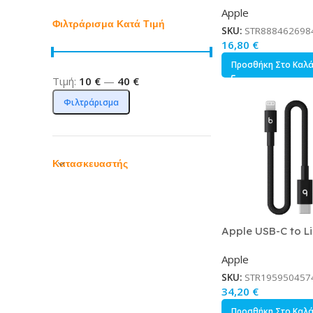
Apple
Λευκό 2m MLL82
Φιλτράρισμα Κατά Τιμή
SKU:
STR888462698
16,80
€
Προσθήκη Στο Καλ
Τιμή:
10 €
—
40 €
Φιλτράρισμα
Κατασκευαστής
Apple USB-C to L
Cable Μαύρο 0.2
Apple
SKU:
STR195950457
34,20
€
Προσθήκη Στο Καλ