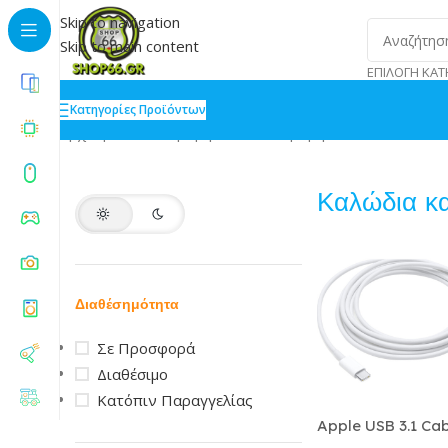
Skip to navigation
Skip to main content
ΕΠΙΛΟΓΉ ΚΑΤ
Κατηγορίες Προϊόντων
Αρχική
»
Pc & Περιφερειακά
»
Περιφερειακά PC
»
Καλώδ
Καλώδια κα
Διαθέσημότητα
Σε Προσφορά
Διαθέσιμο
Κατόπιν Παραγγελίας
Apple USB 3.1 Ca
C male – USB-C 