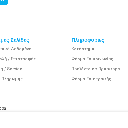
μες Σελίδες
Πληροφορίες
πικά Δεδομένα
Κατάστημα
ολή / Επιστροφές
Φόρμα Επικοινωνίας
η / Service
Προϊόντα σε Προσφορά
ι Πληρωμής
Φόρμα Επιστροφής
2025
.
μπειρία σας στον ιστότοπό μας. Με την περιήγηση σε αυτόν το