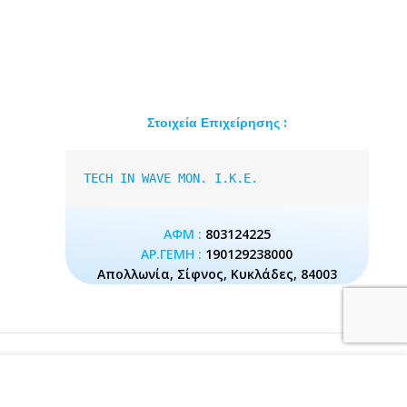
Στοιχεία Επιχείρησης :
TECH IN WAVE MON. I.K.E.
ΑΦΜ :
803124225
ΑΡ.ΓΕΜΗ :
190129238000
Απολλωνία, Σίφνος, Κυκλάδες, 84003
ν ιστότοπο, συμφωνείτε
ΠΕΡΙΣΣΌΤΕΡΑ..
Εντάξει!