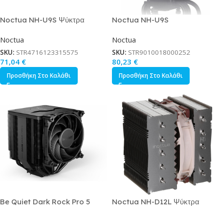
Noctua NH-U9S Ψύκτρα
Noctua NH-U9S
Επεξεργαστή για Socket
chromax.black Ψύκτρα
Noctua
Noctua
115x/AM3/AM3 Καφέ
Επεξεργαστή για Socket
AM4/AM5/1200/115x
SKU:
STR4716123315575
SKU:
STR9010018000252
71,04
€
80,23
€
Προσθήκη Στο Καλάθι
Προσθήκη Στο Καλάθι
Be Quiet Dark Rock Pro 5
Noctua NH-D12L Ψύκτρα
Ψύκτρα Επεξεργαστή Διπλού
Επεξεργαστή για Socket