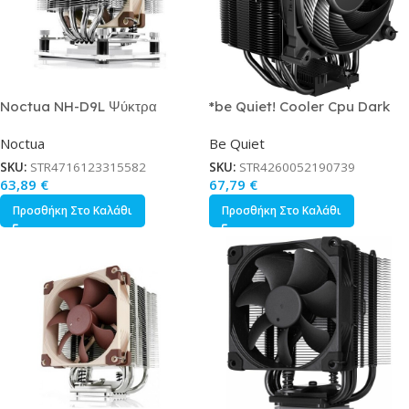
Noctua NH-D9L Ψύκτρα
*be Quiet! Cooler Cpu Dark
Επεξεργαστή για Socket
Rock 5 Bk035
Noctua
Be Quiet
115x/AM3/AM3 Ασημί
SKU:
STR4716123315582
SKU:
STR4260052190739
63,89
€
67,79
€
Προσθήκη Στο Καλάθι
Προσθήκη Στο Καλάθι