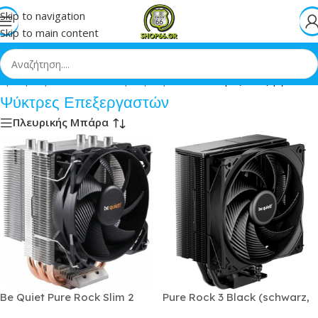
Skip to navigation
Skip to main content
αβάθμιση & Δίκτυα
»
Αναβάθμιση Η/Υ
»
Ψύκτρες Επεξεργαστών
Ψύκτρες Επεξεργαστών
Πλευρικής Μπάρα
Be Quiet Pure Rock Slim 2
Pure Rock 3 Black (schwarz,
Ψύκτρα Επεξεργαστή για
120 Mm)