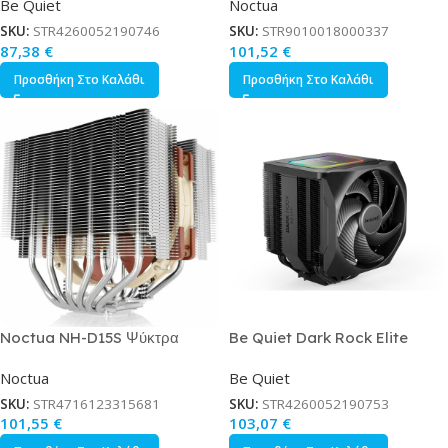
Be Quiet
Noctua
Ανεμιστήρα για Socket
AM4/AM5/1200/115x/1700
AM4/AM5/1200/115x/1700
SKU:
STR4260052190746
SKU:
STR9010018000337
87,38
€
101,52
€
Προσθήκη Στο Καλάθι
Προσθήκη Στο Καλάθι
Noctua NH-D15S Ψύκτρα
Be Quiet Dark Rock Elite
Επεξεργαστή για Socket
ARGB Ψύκτρα Επεξεργαστή
Noctua
Be Quiet
115x/AM3/AM3 Ασημί
Διπλού Ανεμιστήρα για Socket
AM4/AM5/1200/115x/1700
SKU:
STR4716123315681
SKU:
STR4260052190753
101,55
€
103,07
€