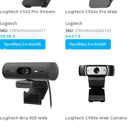
Logitech C922 Pro Stream
Logitech C920s Pro Web
Web Camera Full HD 1080p
Camera Full HD 1080p με
Logitech
Logitech
με Autofocus
Autofocus
SKU:
STR5099206066977
SKU:
STR5099206082199
58,96
€
64,07
€
Προσθήκη Στο Καλάθι
Προσθήκη Στο Καλάθι
Logitech Brio 505 Web
Logitech C930e Web Camera
Camera Full HD 1080p με
Full HD 1080p με Autofocus