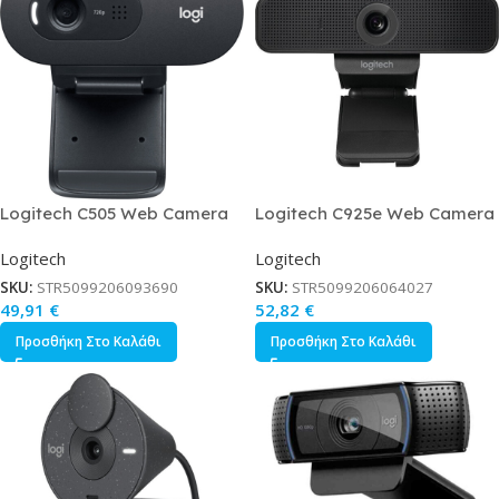
Logitech C505 Web Camera
Logitech C925e Web Camera
HD 720p
Full HD 1080p με Autofocus
Logitech
Logitech
SKU:
STR5099206093690
SKU:
STR5099206064027
49,91
€
52,82
€
Προσθήκη Στο Καλάθι
Προσθήκη Στο Καλάθι