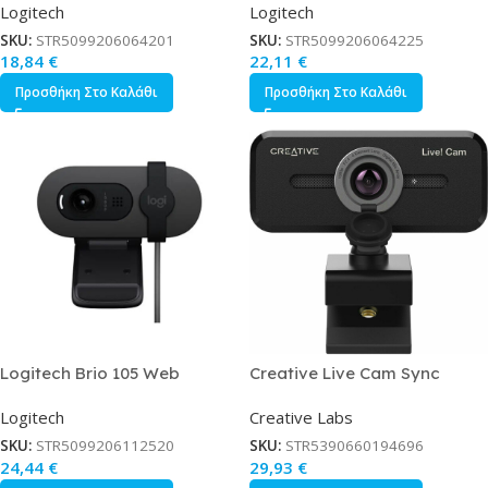
Logitech
Logitech
SKU:
STR5099206064201
SKU:
STR5099206064225
18,84
€
22,11
€
Προσθήκη Στο Καλάθι
Προσθήκη Στο Καλάθι
Logitech Brio 105 Web
Creative Live Cam Sync
Camera Full HD 1080p
1080p v2 Web Camera
Logitech
Creative Labs
SKU:
STR5099206112520
SKU:
STR5390660194696
24,44
€
29,93
€