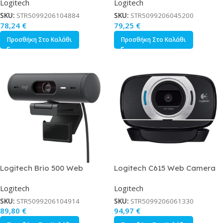
Logitech
Logitech
Autofocus
SKU:
STR5099206104884
SKU:
STR5099206045200
78,24
€
79,25
€
Προσθήκη Στο Καλάθι
Προσθήκη Στο Καλάθι
Logitech Brio 500 Web
Logitech C615 Web Camera
Camera Full HD 1080p με
Full HD 1080p με Autofocus
Logitech
Logitech
Autofocus
SKU:
STR5099206104914
SKU:
STR5099206061330
89,80
€
94,97
€