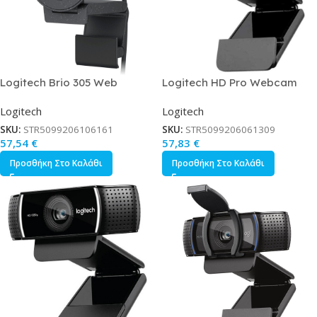
Logitech Brio 305 Web
Logitech HD Pro Webcam
Camera Full HD 1080p
C920 Full HD 1080p με
Logitech
Logitech
Autofocus
SKU:
STR5099206106161
SKU:
STR5099206061309
57,54
€
57,83
€
Προσθήκη Στο Καλάθι
Προσθήκη Στο Καλάθι