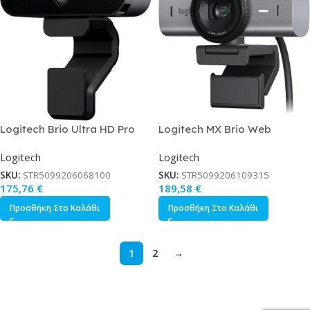
Logitech Brio Ultra HD Pro
Logitech MX Brio Web
Web Camera 4K με
Camera 4K με Autofocus
Logitech
Logitech
Autofocus
SKU:
STR5099206068100
SKU:
STR5099206109315
175,76
€
189,58
€
Προσθήκη Στο Καλάθι
Προσθήκη Στο Καλάθι
1
2
→