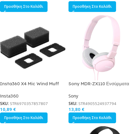
Προσθήκη Στο Καλάθι
Προσθήκη Στο Καλάθι
Insta360 X4 Mic Wind Muff
Sony MDR-ZX110 Ενσύρματα
για Action Cameras Insta360
On Ear Ακουστικά Ροζ
Insta360
Sony
Κωδικός CINSBBMR
SKU:
STR6970357857807
SKU:
STR4905524937794
10,89
€
13,80
€
Προσθήκη Στο Καλάθι
Προσθήκη Στο Καλάθι