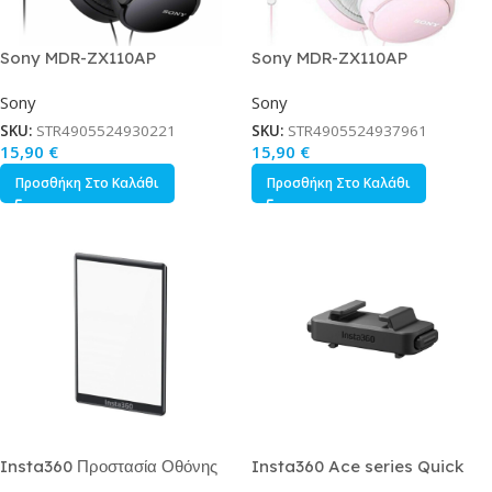
Sony MDR-ZX110AP
Sony MDR-ZX110AP
Ενσύρματα On Ear Ακουστικά
Ενσύρματα On Ear Ακουστικά
Sony
Sony
Μαύρα
Ροζ
SKU:
STR4905524930221
SKU:
STR4905524937961
15,90
€
15,90
€
Προσθήκη Στο Καλάθι
Προσθήκη Στο Καλάθι
Insta360 Προστασία Οθόνης
Insta360 Ace series Quick
για Action Cameras Insta360
Release Cold Shoe για