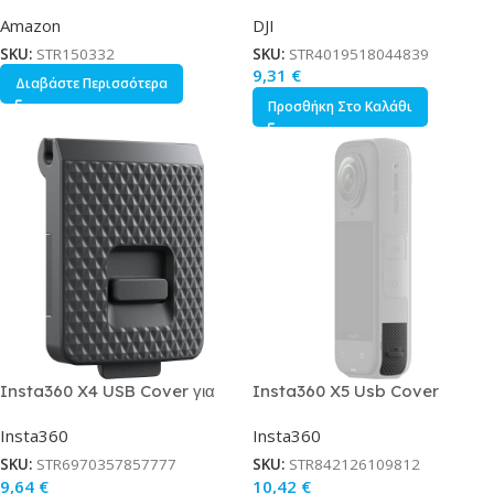
Gen Smart Hub Wi-Fi /
Propellers Part 2 for Spark
Amazon
DJI
Bluetooth Συμβατό με Alexa
Έλικες για DJI Spark 2τμχ
Κωδικός B09B2R276Z
SKU:
STR150332
SKU:
STR4019518044839
9,31
€
Διαβάστε Περισσότερα
Προσθήκη Στο Καλάθι
Insta360 X4 USB Cover για
Insta360 X5 Usb Cover
Action Cameras Insta360
Κωδικός CINSBAHF
Insta360
Insta360
Κωδικός CINSBBMN
SKU:
STR6970357857777
SKU:
STR842126109812
9,64
€
10,42
€