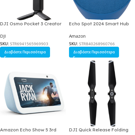
DJI Osmo Pocket 3 Creator
Echo Spot 2024 Smart Hub
Combo Action Camera 4K
B0C2RSJHS6 Κωδικός
DJI
Amazon
Ultra HD με Οθόνη Αφής 2 και
B0C2RSJHS6
Wi-Fi Μαύρη
SKU:
STR6941565969903
SKU:
STR840268960766
Διαβάστε Περισσότερα
Διαβάστε Περισσότερα
Amazon Echo Show 5 3rd
DJI Quick Release Folding