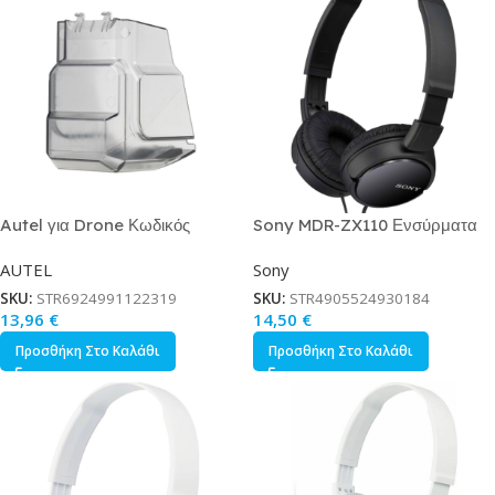
Autel για Drone Κωδικός
Sony MDR-ZX110 Ενσύρματα
323658
On Ear Ακουστικά Μαύρα
AUTEL
Sony
SKU:
STR6924991122319
SKU:
STR4905524930184
13,96
€
14,50
€
Προσθήκη Στο Καλάθι
Προσθήκη Στο Καλάθι