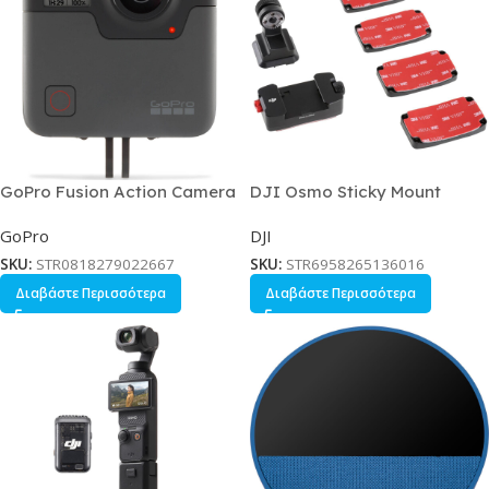
GoPro Fusion Action Camera
DJI Osmo Sticky Mount
4K Ultra HD Λήψης 360
Αυτοκόλλητη Βάση for DJI
GoPro
DJI
Υποβρύχια και Wi-Fi Μαύρη
SKU:
STR0818279022667
SKU:
STR6958265136016
Διαβάστε Περισσότερα
Διαβάστε Περισσότερα