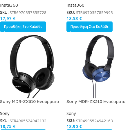
Insta360
Insta360
X4 Κωδικός CINSBBMD
Insta360
SKU:
STR6970357855728
SKU:
STR6970357859993
17,97
€
18,53
€
Προσθήκη Στο Καλάθι
Προσθήκη Στο Καλάθι
Sony MDR-ZX310 Ενσύρματα
Sony MDR-ZX310 Ενσύρματα
On Ear Ακουστικά Μαύρα
On Ear Ακουστικά Μπλε
Sony
Sony
SKU:
STR4905524942132
SKU:
STR4905524942163
18,75
€
18,90
€