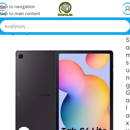
Skip to navigation
Skip to main content
amsung Galaxy Tab S6 Lite 2022 10.4 4GB/128GB Oxford Gray
S
a
s
u
n
g
a
l
a
x