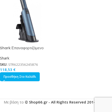
Shark Επαναφορτιζόμενο
Σκουπάκι Χειρός Μαύρο
Shark
Κωδικός WV270EU
SKU:
STR622356245876
118,53
€
Προσθήκη Στο Καλάθι
Με βάση το
© Shop66.gr - All Rights Reserved 2014-2025
.