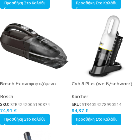
Προσθήκη Στο Καλάθι
Προσθήκη Στο Καλάθι
Bosch Επαναφορτιζόμενο
Cvh 3 Plus (weiß/schwarz)
Σκουπάκι Χειρός 14.4V Μαύρο
Bosch
Karcher
Κωδικός BHN16L
SKU:
STR4242005190874
SKU:
STR4054278990514
74,91
€
84,37
€
Προσθήκη Στο Καλάθι
Προσθήκη Στο Καλάθι