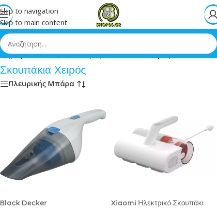
Skip to navigation
Skip to main content
Αρχική
»
Οικιακός Εξοπλισμός
»
Σκουπάκια Χειρός
Σκουπάκια Χειρός
Πλευρικής Μπάρα
Black Decker
Xiaomi Ηλεκτρικό Σκουπάκι
Επαναφορτιζόμενο Σκουπάκι
Χειρός 350W Λευκό Κωδικός