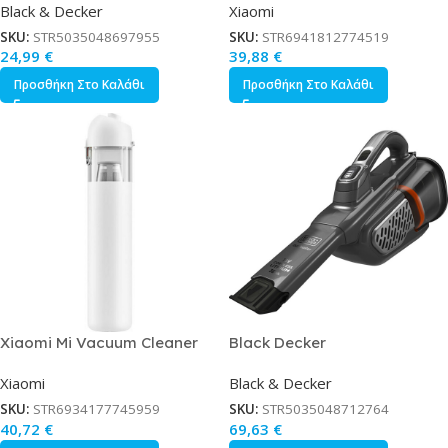
Black & Decker
Xiaomi
Χειρός 3.6V Λευκό Κωδικός
BHR8276EU
NVC115JL
SKU:
STR5035048697955
SKU:
STR6941812774519
24,99
€
39,88
€
Προσθήκη Στο Καλάθι
Προσθήκη Στο Καλάθι
Xiaomi Mi Vacuum Cleaner
Black Decker
Mini EU Επαναφορτιζόμενο
Επαναφορτιζόμενο Σκουπάκι
Xiaomi
Black & Decker
Σκουπάκι Χειρός 10.8V White
Χειρός 18V Μαύρο Κωδικός
Κωδικός BHR5156EU
BHHV520JF
SKU:
STR6934177745959
SKU:
STR5035048712764
40,72
€
69,63
€