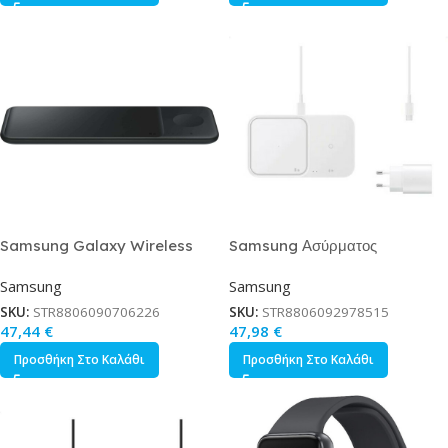
Samsung Galaxy Wireless
Samsung Ασύρματος
Charger Trio Black
Φορτιστής Qi Pad 15W Power
Samsung
Samsung
Delivery Λευκός Fast Wireless
Duo Charger Adapter
SKU:
STR8806090706226
SKU:
STR8806092978515
47,44
€
47,98
€
Προσθήκη Στο Καλάθι
Προσθήκη Στο Καλάθι