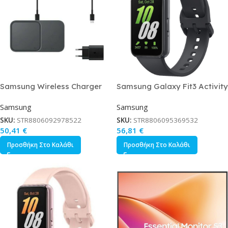
Samsung Wireless Charger
Samsung Galaxy Fit3 Activity
Duo With Adapter Ep-
Tracker με Παλμογράφο Γκρι
Samsung
Samsung
p5400t,dark Gray
SKU:
STR8806092978522
SKU:
STR8806095369532
50,41
€
56,81
€
Προσθήκη Στο Καλάθι
Προσθήκη Στο Καλάθι