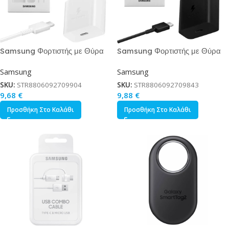
Samsung Φορτιστής με Θύρα
Samsung Φορτιστής με Θύρα
USB-C και Καλώδιο USB-C –
USB-C και Καλώδιο USB-C –
Samsung
Samsung
USB-C 15W Power Delivery
USB-C 15W Power Delivery
Λευκός EP-T1510X
Μαύρος EP-T1510X
SKU:
STR8806092709904
SKU:
STR8806092709843
9,68
€
9,88
€
Προσθήκη Στο Καλάθι
Προσθήκη Στο Καλάθι