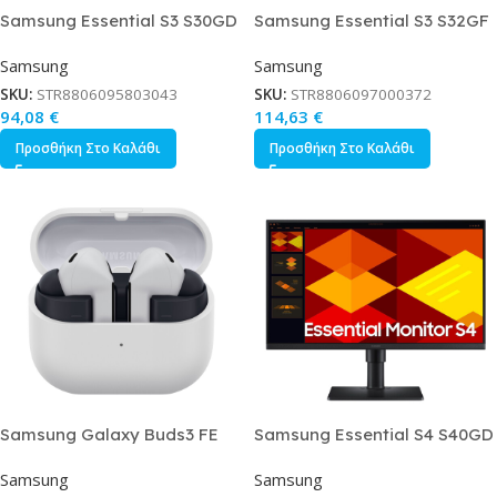
Samsung Essential S3 S30GD
Samsung Essential S3 S32GF
IPS Monitor 27 FHD
IPS Monitor 27 FHD
Samsung
Samsung
1920×1080 με Χρόνο Απόκρισης
1920×1080 με Χρόνο Απόκρισης
5ms GTG
5ms GTG
SKU:
STR8806095803043
SKU:
STR8806097000372
94,08
€
114,63
€
Προσθήκη Στο Καλάθι
Προσθήκη Στο Καλάθι
Samsung Galaxy Buds3 FE
Samsung Essential S4 S40GD
Bluetooth Handsfree
IPS Monitor 27 FHD
Samsung
Samsung
Ακουστικά με Αντοχή στον
1920×1080 με Χρόνο Απόκρισης