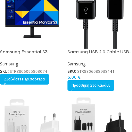
Samsung Essential S3
Samsung USB 2.0 Cable USB-
LS24D304GAUXEN IPS
C male – USB-A Μαύρο 1.5m
Samsung
Samsung
Monitor 24 FHD 1920×1080 με
EP-DG930IBEGWW
Χρόνο Απόκρισης 5ms GTG
SKU:
STR8806095803074
SKU:
STR8806088938141
6,00
€
Διαβάστε Περισσότερα
Προσθήκη Στο Καλάθι