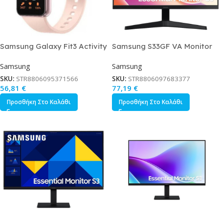
Samsung Galaxy Fit3 Activity
Samsung S33GF VA Monitor
Tracker με Παλμογράφο Ροζ
24 FHD 1920×1080 με Χρόνο
Samsung
Samsung
Χρυσό
Απόκρισης 5ms GTG
SKU:
STR8806095371566
SKU:
STR8806097683377
56,81
€
77,19
€
Προσθήκη Στο Καλάθι
Προσθήκη Στο Καλάθι