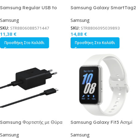
Samsung Regular USB to
Samsung Galaxy SmartTag2
micro USB / Type-C Cable 3A
Bluetooth Tracker Graphite
Samsung
Samsung
Λευκό 1.5m EP-
DG930DWEGWW
SKU:
STR8806088571447
SKU:
STR8806095039893
11,38
€
14,88
€
Προσθήκη Στο Καλάθι
Προσθήκη Στο Καλάθι
Samsung Φορτιστής με Θύρα
Samsung Galaxy Fit3 Ασημί
USB-C και Καλώδιο USB-C –
Samsung
Samsung
USB-C 45W Power Delivery