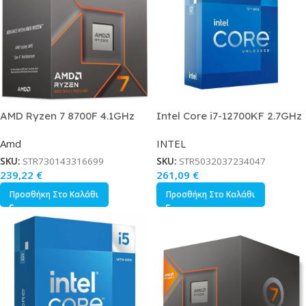
AMD Ryzen 7 8700F 4.1GHz
Intel Core i7-12700KF 2.7GHz
Επεξεργαστής 8 Πυρήνων για
Επεξεργαστής 12 Πυρήνων για
Amd
INTEL
Socket AM5 σε Κουτί με
Socket 1700 σε Κουτί
Ψύκτρα
SKU:
STR730143316699
SKU:
STR5032037234047
239,22
€
261,09
€
Προσθήκη Στο Καλάθι
Προσθήκη Στο Καλάθι