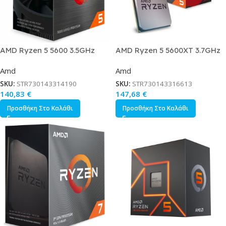
AMD Ryzen 5 5600 3.5GHz
AMD Ryzen 5 5600XT 3.7GHz
Επεξεργαστής 6 Πυρήνων για
Επεξεργαστής 6 Πυρήνων για
Amd
Amd
Socket AM4 σε Κουτί με
Socket AM4 σε Κουτί με
Ψύκτρα
Ψύκτρα
SKU:
STR730143314190
SKU:
STR730143316613
140,83
€
147,68
€
Προσθήκη Στο Καλάθι
Προσθήκη Στο Καλάθι