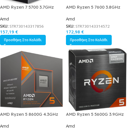
AMD Ryzen 7 5700 3.7GHz
AMD Ryzen 5 7600 3.8GHz
Επεξεργαστής 8 Πυρήνων για
Επεξεργαστής 6 Πυρήνων για
Amd
Amd
Socket AM4 σε Κουτί
Socket AM5 σε Κουτί με
Ψύκτρα
SKU:
STR730143317856
SKU:
STR730143314572
157,19
€
172,98
€
Προσθήκη Στο Καλάθι
Προσθήκη Στο Καλάθι
AMD Ryzen 5 8600G 4.3GHz
AMD Ryzen 5 5600G 3.9GHz
Επεξεργαστής 6 Πυρήνων για
Επεξεργαστής 6 Πυρήνων για
Amd
Amd
Socket AM5 σε Κουτί με
Socket AM4 σε Κουτί με