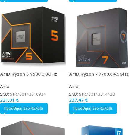
AMD Ryzen 5 9600 3.8GHz
AMD Ryzen 7 7700X 4.5GHz
Επεξεργαστής 6 Πυρήνων για
Επεξεργαστής 8 Πυρήνων για
Amd
Amd
Socket AM5 σε Κουτί
Socket AM5 σε Κουτί
SKU:
STR730143316934
SKU:
STR730143314428
221,01
€
237,47
€
Προσθήκη Στο Καλάθι
Προσθήκη Στο Καλάθι