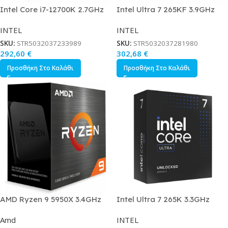
Intel Core i7-12700K 2.7GHz
Intel Ultra 7 265KF 3.9GHz
Επεξεργαστής 12 Πυρήνων για
Επεξεργαστής 20 Πυρήνων για
INTEL
INTEL
Socket 1700 σε Κουτί
Socket 1851 σε Κουτί
SKU:
STR5032037233989
SKU:
STR5032037281980
292,60
€
302,68
€
Προσθήκη Στο Καλάθι
Προσθήκη Στο Καλάθι
AMD Ryzen 9 5950X 3.4GHz
Intel Ultra 7 265K 3.3GHz
Επεξεργαστής 16 Πυρήνων για
Επεξεργαστής 20 Πυρήνων για
Amd
INTEL
Socket AM4 σε Κουτί
Socket 1851 σε Κουτί