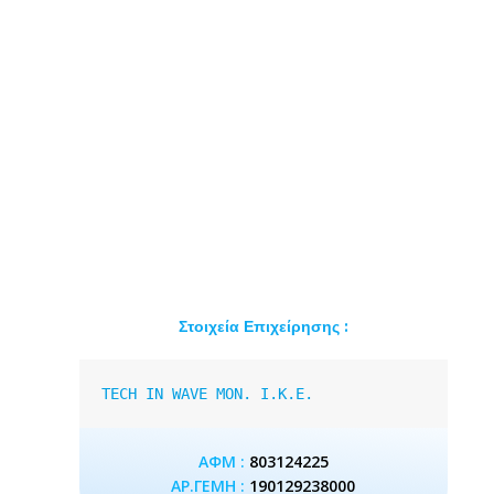
Στοιχεία Επιχείρησης :
TECH IN WAVE MON. I.K.E.
ΑΦΜ :
803124225
ΑΡ.ΓΕΜΗ :
190129238000