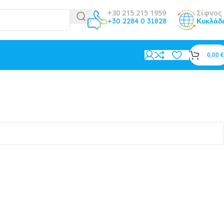
+30 215 215 1959
Σίφνος 
+30 2284 0 31828
Κυκλάδ
0,00
€