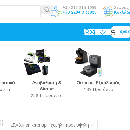
+30 215 215 1959
Σίφνος 
+30 2284 0 31828
Κυκλάδ
0,00
€
ερειακά
Αναβάθμιση &
Οικιακός Εξοπλισμός
Δίκτυα
ϊόντα
189 Προϊόντα
2384 Προϊόντα