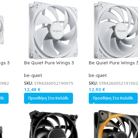
gs 3
Be Quiet Pure Wings 3
Be Quiet Pure Wings 
με
Case Fan 120mm με
Case Fan 140mm με
be-quiet
be-quiet
M Λευκό
Σύνδεση 4-Pin PWM Λευκό
Σύνδεση 4-Pin PWM Λε
0982
SKU:
STR4260052190975
SKU:
STR4260052191002
12,48
€
12,93
€
άθι
Προσθήκη Στο Καλάθι
Προσθήκη Στο Καλάθι