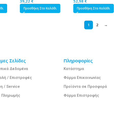
PWM 3τμχ
39,22
€
52,98
€
άθι
Προσθήκη Στο Καλάθι
Προσθήκη Στο Καλάθι
1
2
→
μες Σελίδες
Πληροφορίες
πικά Δεδομένα
Κατάστημα
ολή / Επιστροφές
Φόρμα Επικοινωνίας
η / Service
Προϊόντα σε Προσφορά
ι Πληρωμής
Φόρμα Επιστροφής