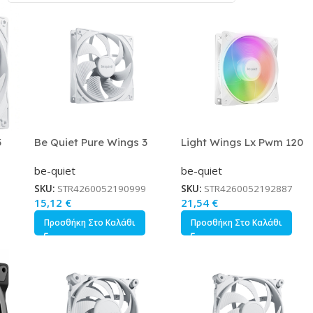
3
Be Quiet Pure Wings 3
Light Wings Lx Pwm 120
Case Fan 140mm με
Mm Reverse (weiß, 120
be-quiet
be-quiet
υκό
Σύνδεση 4-Pin PWM Λευκό
Mm)
SKU:
STR4260052190999
SKU:
STR4260052192887
15,12
€
21,54
€
Προσθήκη Στο Καλάθι
Προσθήκη Στο Καλάθι