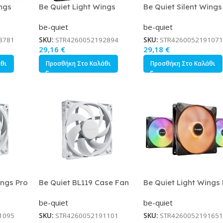
ngs
Be Quiet Light Wings
Be Quiet Silent Wings
με
Reverse Case Fan
Case Fan 140mm με
be-quiet
be-quiet
140mm με ARGB Φωτισμό
Σύνδεση 4-Pin PWM Λε
M
και Σύνδεση 4-Pin PWM
8781
SKU:
STR4260052192894
SKU:
STR4260052191071
29,16
€
29,18
€
άθι
Προσθήκη Στο Καλάθι
Προσθήκη Στο Καλάθι
ings Pro
Be Quiet BL119 Case Fan
Be Quiet Light Wings
m με
140mm με Σύνδεση 4-Pin
Case Fan 140mm με
be-quiet
be-quiet
M Λευκό
PWM Λευκό
ARGB Φωτισμό και
Σύνδεση 3-Pin / 4-Pin
1095
SKU:
STR4260052191101
SKU:
STR4260052191651