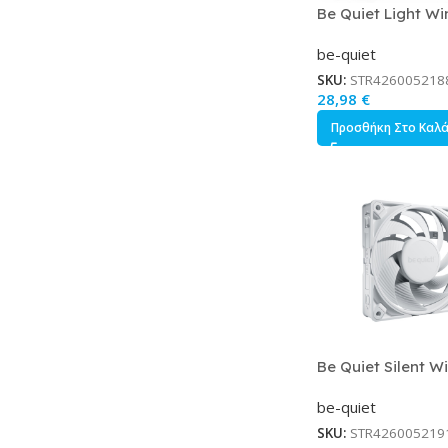
Be Quiet Light Wi
Case Fan 140mm 
be-quiet
ARGB Φωτισμό και
Σύνδεση 4-Pin PW
SKU:
STR426005218
28,98
€
Προσθήκη Στο Καλ
Be Quiet Silent W
4 Case Fan 120m
be-quiet
Σύνδεση 4-Pin PW
SKU:
STR426005219