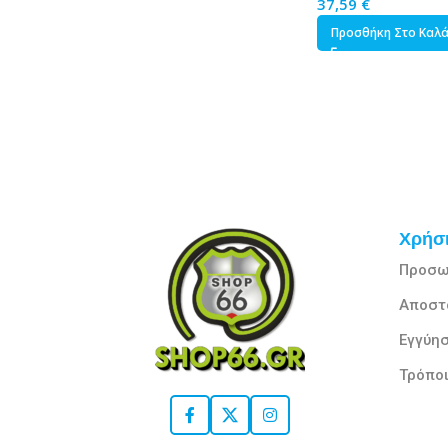
37,59
€
Προσθήκη Στο Καλ
Χρήσι
Προσω
Αποστ
Εγγύησ
Τρόπο