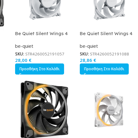
Be Quiet Silent Wings 4
Be Quiet Silent Wings 4
Case Fan 120mm με
Case Fan 140mm με
be-quiet
be-quiet
σμό
Σύνδεση 4-Pin PWM Λευκό
Σύνδεση 4-Pin PWM Λευκό
M
SKU:
STR4260052191057
SKU:
STR4260052191088
28,00
€
28,86
€
Προσθήκη Στο Καλάθι
Προσθήκη Στο Καλάθι