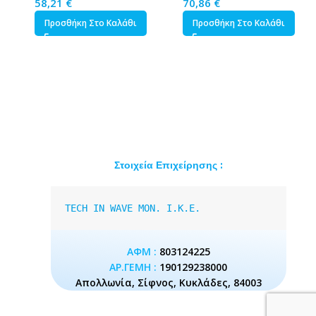
58,21
€
70,86
€
Προσθήκη Στο Καλάθι
Προσθήκη Στο Καλάθι
Στοιχεία Επιχείρησης :
TECH IN WAVE MON. I.K.E.
ΑΦΜ :
803124225
ΑΡ.ΓΕΜΗ :
190129238000
Απολλωνία, Σίφνος, Κυκλάδες, 84003