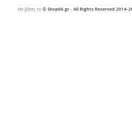
Με βάση το
© Shop66.gr - All Rights Reserved 2014-
Χρησιμοποιούμε cookies για να βελτιώσουμε την ε
με τη χρήση των cookies.