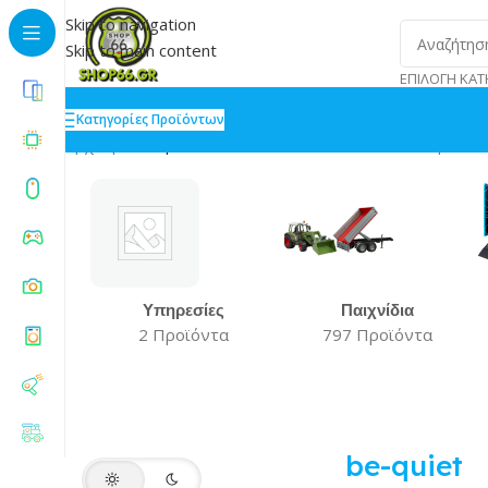
Skip to navigation
Skip to main content
ΕΠΙΛΟΓΉ ΚΑΤ
Κατηγορίες Προϊόντων
Αρχική
»
be-quiet
Βλέπετε 1–20 από 26 αποτελέσματα
Υπηρεσίες
Παιχνίδια
2 Προϊόντα
797 Προϊόντα
be-quiet