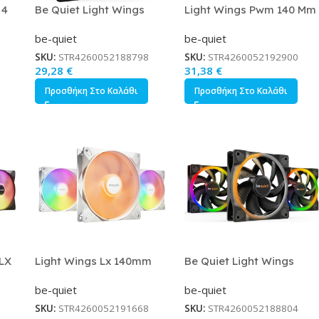
 4
Be Quiet Light Wings
Light Wings Pwm 140 Mm
High Speed Case Fan
Reverse (weiß, 140 Mm)
be-quiet
be-quiet
υκό
140mm με ARGB Φωτισμό
και Σύνδεση 4-Pin PWM
SKU:
STR4260052188798
SKU:
STR4260052192900
29,28
€
31,38
€
Προσθήκη Στο Καλάθι
Προσθήκη Στο Καλάθι
 LX
Light Wings Lx 140mm
Be Quiet Light Wings
Pwm White Triple Pack
Case Fan 120mm με
be-quiet
be-quiet
(weiß, 3er-pack, 140 Mm)
ARGB Φωτισμό και
Σύνδεση 4-Pin PWM 3τμχ
SKU:
STR4260052191668
SKU:
STR4260052188804