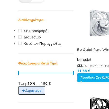
Διαθέσημότητα
Σε Προσφορά
Διαθέσιμο
Κατόπιν Παραγγελίας
Be Quiet Pure Win
Case Fan 120mm 
be-quiet
Σύνδεση 4-Pin PW
Φιλτράρισμα Κατά Τιμή
SKU:
STR426005219
11,68
€
Προσθήκη Στο Καλ
Τιμή:
10 €
—
190 €
Φιλτράρισμα