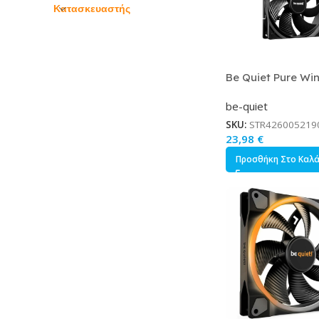
Κατασκευαστής
Be Quiet Pure Win
Case Fan 140mm 
be-quiet
Σύνδεση 3-Pin
SKU:
STR426005219
23,98
€
Προσθήκη Στο Καλ