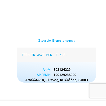
Στοιχεία Επιχείρησης :
TECH IN WAVE MON. I.K.E.
ΑΦΜ :
803124225
ΑΡ.ΓΕΜΗ :
190129238000
Απολλωνία, Σίφνος, Κυκλάδες, 84003