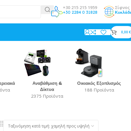
+30 215 215 1959
Σίφνος 
+30 2284 0 31828
Κυκλάδ
0,00
€
ερειακά
Αναβάθμιση &
Οικιακός Εξοπλισμός
Δίκτυα
ϊόντα
188 Προϊόντα
2375 Προϊόντα