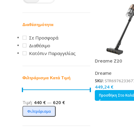
Διαθέσημότητα
Σε Προσφορά
Διαθέσιμο
Κατόπιν Παραγγελίας
Dreame Z20
Επαναφορτιζόμενη
Dreame
2 σε 1 Stick Χειρό
Φιλτράρισμα Κατά Τιμή
Μαύρη
SKU:
STR697623367
449,24
€
Προσθήκη Στο Καλ
Τιμή:
440 €
—
620 €
Φιλτράρισμα