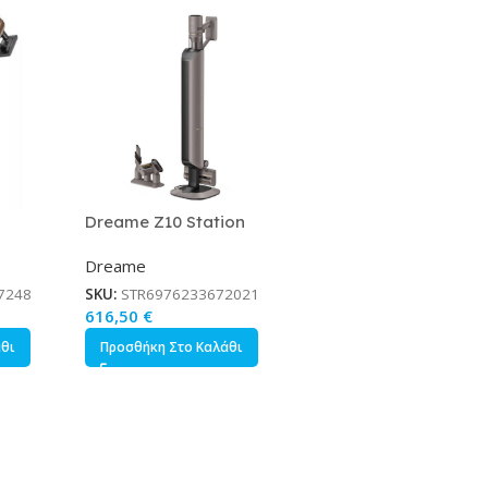
Dreame Z10 Station
 Σκούπα
Επαναφορτιζόμενη Σκούπα
Dreame
ς 29.6V
Stick Γκρι
7248
SKU:
STR6976233672021
616,50
€
άθι
Προσθήκη Στο Καλάθι