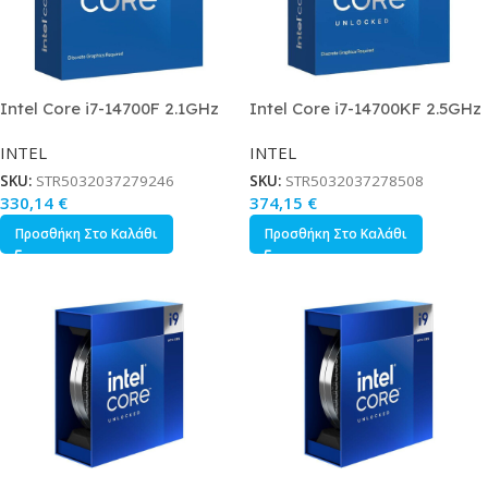
Intel Core i7-14700F 2.1GHz
Intel Core i7-14700KF 2.5GHz
Επεξεργαστής 20 Πυρήνων για
Επεξεργαστής 20 Πυρήνων για
INTEL
INTEL
Socket 1700 σε Κουτί με
Socket 1700 σε Κουτί
Ψύκτρα
SKU:
STR5032037279246
SKU:
STR5032037278508
330,14
€
374,15
€
Προσθήκη Στο Καλάθι
Προσθήκη Στο Καλάθι