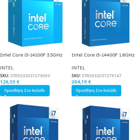
Intel Core i3-14100F 3.5GHz
Intel Core i5-14400F 1.8GHz
Επεξεργαστής 4 Πυρήνων για
Επεξεργαστής 10 Πυρήνων για
INTEL
INTEL
Socket 1700 σε Κουτί με
Socket 1700 σε Κουτί με
Ψύκτρα
Ψύκτρα
SKU:
STR5032037279093
SKU:
STR5032037279147
126,55
€
204,19
€
Προσθήκη Στο Καλάθι
Προσθήκη Στο Καλάθι