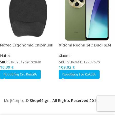
Natec Ergonomic Chipmunk
Xiaomi Redmi 14C Dual SIM
Mouse Pad 230mm με
4/128GB Sage Green
Natec
Xiaomi
Στήριγμα καρπού Μαύρο
SKU:
STR5901969402940
SKU:
STR6941812787670
10,39
€
109,02
€
Προσθήκη Στο Καλάθι
Προσθήκη Στο Καλάθι
Με βάση το
© Shop66.gr - All Rights Reserved 2014-2025
.