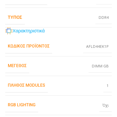
ΤΎΠΟΣ
DDR4
Χαρακτηριστικά
ΚΩΔΙΚΌΣ ΠΡΟΪΌΝΤΟΣ
AFLD44EK1P
ΜΈΓΕΘΟΣ
DIMM GB
ΠΛΉΘΟΣ MODULES
1
RGB LIGHTING
Όχι