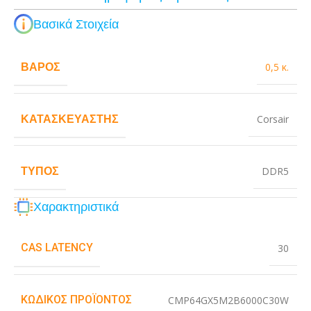
Βασικά Στοιχεία
ΒΆΡΟΣ
0,5 κ.
ΚΑΤΑΣΚΕΥΑΣΤΉΣ
Corsair
ΤΎΠΟΣ
DDR5
Χαρακτηριστικά
CAS LATENCY
30
ΚΩΔΙΚΌΣ ΠΡΟΪΌΝΤΟΣ
CMP64GX5M2B6000C30W