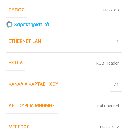
ΤΎΠΟΣ
Desktop
Χαρακτηριστικά
ETHERNET LAN
1
EXTRA
RGB Header
ΚΑΝΆΛΙΑ ΚΆΡΤΑΣ ΉΧΟΥ
7.1
ΛΕΙΤΟΥΡΓΊΑ ΜΝΉΜΗΣ
Dual Channel
ΜΈΓΕΘΟΣ
Micro ATX