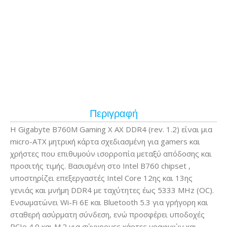
Περιγραφή
Η Gigabyte B760M Gaming X AX DDR4 (rev. 1.2) είναι μια
micro-ATX μητρική κάρτα σχεδιασμένη για gamers και
χρήστες που επιθυμούν ισορροπία μεταξύ απόδοσης και
προσιτής τιμής. Βασισμένη στο Intel B760 chipset ,
υποστηρίζει επεξεργαστές Intel Core 12ης και 13ης
γενιάς και μνήμη DDR4 με ταχύτητες έως 5333 MHz (OC).
Ενσωματώνει Wi-Fi 6E και Bluetooth 5.3 για γρήγορη και
σταθερή ασύρματη σύνδεση, ενώ προσφέρει υποδοχές
PCIe 4.0 και M.2 για σύγχρονες κάρτες γραφικών και