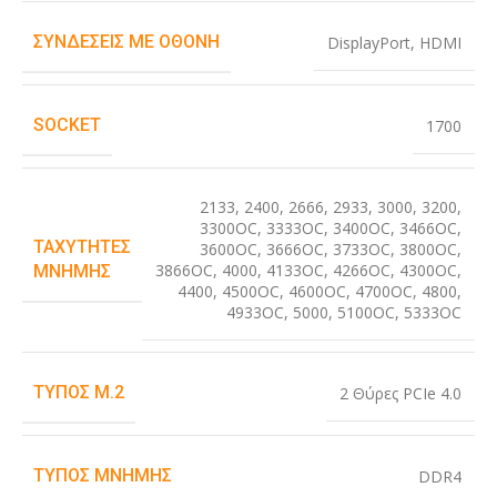
ΣΥΝΔΈΣΕΙΣ ΜΕ ΟΘΌΝΗ
DisplayPort
,
HDMI
SOCKET
1700
2133
,
2400
,
2666
,
2933
,
3000
,
3200
,
3300OC
,
3333OC
,
3400OC
,
3466OC
,
ΤΑΧΎΤΗΤΕΣ
3600OC
,
3666OC
,
3733OC
,
3800OC
,
3866OC
,
4000
,
4133OC
,
4266OC
,
4300OC
,
ΜΝΉΜΗΣ
4400
,
4500OC
,
4600OC
,
4700OC
,
4800
,
4933OC
,
5000
,
5100OC
,
5333OC
ΤΎΠΟΣ M.2
2 Θύρες PCIe 4.0
ΤΎΠΟΣ ΜΝΉΜΗΣ
DDR4