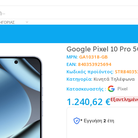
ΗΓΟΡΊΑΣ
oonstone
Google Pixel 10 Pro
MPN:
GA10318-GB
EAN:
840353925694
Κωδικός προϊόντος:
STR84035
Κατηγορία:
Κινητά Τηλέφωνα
Κατασκευαστής :
1.240,62
€
Εξαντλημέν
* Εγγυήση 2 έτη