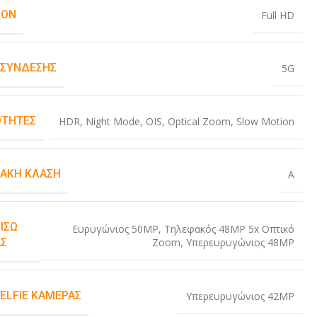
ION
Full HD
 ΣΎΝΔΕΣΗΣ
5G
ΤΗΤΕΣ
HDR
,
Night Mode
,
OIS
,
Optical Zoom
,
Slow Motion
ΙΑΚΉ ΚΛΆΣΗ
A
ΊΣΩ
Ευρυγώνιος 50MP
,
Τηλεφακός 48MP 5x Οπτικό
Zoom
,
Υπερευρυγώνιος 48MP
Σ
SELFIE ΚΆΜΕΡΑΣ
Υπερευρυγώνιος 42MP