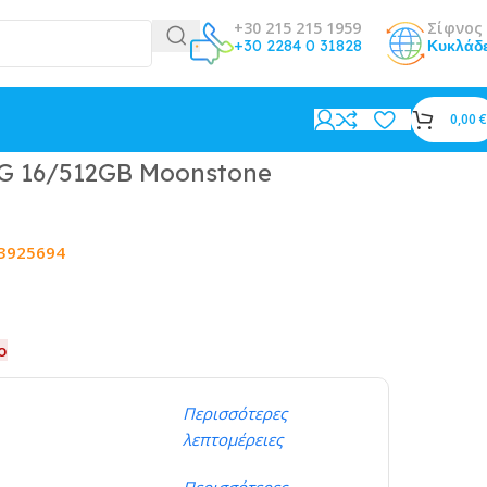
+30 215 215 1959
Σίφνος 
+30 2284 0 31828
Κυκλάδ
0,00
€
 5G 16/512GB Moonstone
3925694
ο
Περισσότερες
λεπτομέρειες