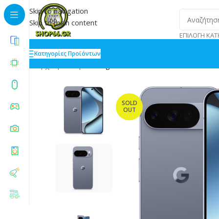
Skip to navigation
Skip to main content
ΕΠΙΛΟΓΉ ΚΑΤ
Κατηγορίες Προϊόντων
Αρχική
»
Shop
»
Google Pixel 10 Pro 5G 16/512GB M
SOLD
OUT