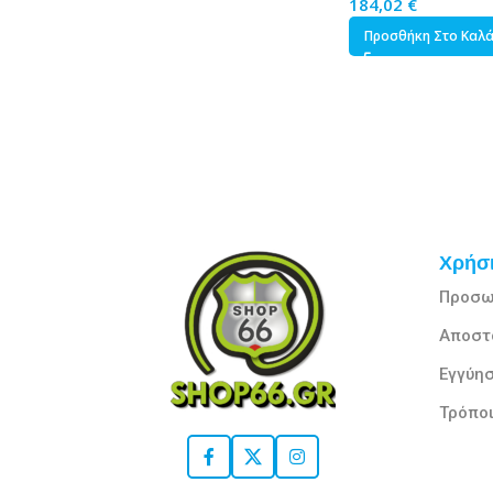
184,02
€
Προσθήκη Στο Καλ
Χρήσι
Προσω
Αποστ
Εγγύησ
Τρόπο