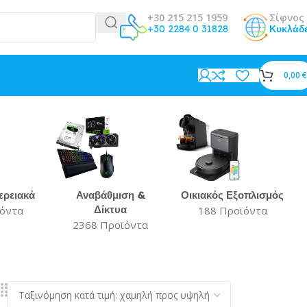
+30 215 215 1959
Σίφνος 
+30 2284 0 31828
Κυκλάδ
0,00
€
ερειακά
Αναβάθμιση &
Οικιακός Εξοπλισμός
Δίκτυα
ϊόντα
188 Προϊόντα
2368 Προϊόντα