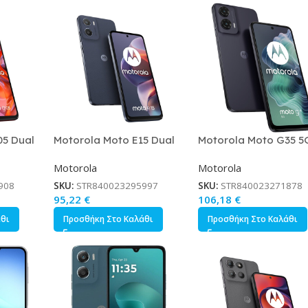
05 Dual
Motorola Moto E15 Dual
Motorola Moto G35 5
m Red
SIM 2/64GB Denim Blue
Dual SIM 8/128GB
Motorola
Motorola
Midnight Black
908
SKU:
STR840023295997
SKU:
STR840023271878
95,22
€
106,18
€
άθι
Προσθήκη Στο Καλάθι
Προσθήκη Στο Καλάθι