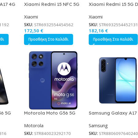
A17 4G
Xiaomi Redmi 15 NFC 5G
Xiaomi Redmi 15 5G D
B Μαύρο
Dual SIM 4/128GB Ripple
SIM 4/128GB Midnigh
Xiaomi
Xiaomi
Green
Black
1192
SKU:
STR6932554454562
SKU:
STR6932554452131
172,50
€
182,16
€
άθι
Προσθήκη Στο Καλάθι
Προσθήκη Στο Καλάθι
56 5G
Motorola Moto G56 5G
Samsung Galaxy A17
E Black
8/256GB PANTONE
Dual SIM 4/128GB Μπ
Motorola
Samsung
Dazzling Blue
316
SKU:
STR840023292170
SKU:
STR8806097640240