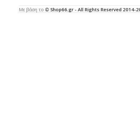
Με βάση το
© Shop66.gr - All Rights Reserved 2014-
Χρησιμοποιούμε cookies για να βελτιώσουμε την ε
με τη χρήση των cookies.