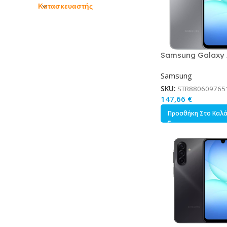
Κατασκευαστής
Samsung Galaxy 
Dual SIM 4/128GB
Samsung
SKU:
STR880609765
147,66
€
Προσθήκη Στο Καλ