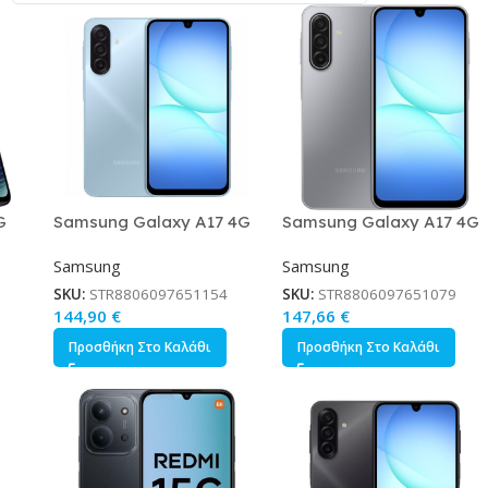
G
Samsung Galaxy A17 4G
Samsung Galaxy A17 4G
Dual SIM 4/128GB Light
Dual SIM 4/128GB Γκρι
Samsung
Samsung
Blue
SKU:
STR8806097651154
SKU:
STR8806097651079
144,90
€
147,66
€
Προσθήκη Στο Καλάθι
Προσθήκη Στο Καλάθι