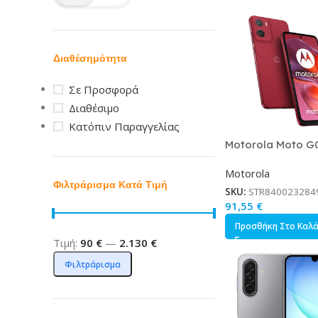
Διαθέσημότητα
Σε Προσφορά
Διαθέσιμο
Κατόπιν Παραγγελίας
Motorola Moto G
SIM 4/128GB Plu
Motorola
Φιλτράρισμα Κατά Τιμή
SKU:
STR840023284
91,55
€
Προσθήκη Στο Καλ
Τιμή:
90 €
—
2.130 €
Φιλτράρισμα