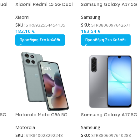
ual
Xiaomi Redmi 15 5G Dual
Samsung Galaxy A17 5G
t
SIM 4/128GB Titan Gray
Dual SIM 4/128GB Μαύρο
Xiaomi
Samsung
SKU:
STR6932554454135
SKU:
STR8806097642671
182,16
€
183,54
€
Προσθήκη Στο Καλάθι
Προσθήκη Στο Καλάθι
 5G
Motorola Moto G56 5G
Samsung Galaxy A17 5G
λε
8/256GB Gray Mist
Dual SIM 4/128GB Γκρι
Motorola
Samsung
SKU:
STR840023292248
SKU:
STR8806097640288