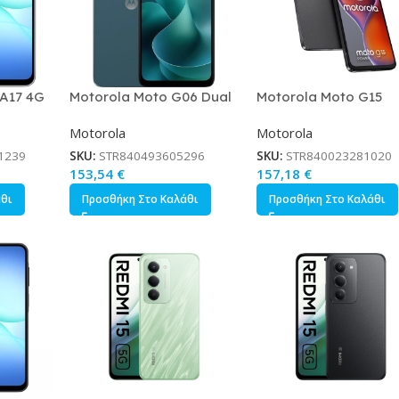
A17 4G
Motorola Moto G06 Dual
Motorola Moto G15
 Γκρι
SIM 4/256GB Tapestry
Power Dual SIM 8/25
Motorola
Motorola
Gravity Gray
1239
SKU:
STR840493605296
SKU:
STR840023281020
153,54
€
157,18
€
άθι
Προσθήκη Στο Καλάθι
Προσθήκη Στο Καλάθι