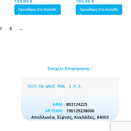
193,99
€
195,96
€
Προσθήκη Στο Καλάθι
Προσθήκη Στο Καλάθι
7
8
→
Στοιχεία Επιχείρησης :
TECH IN WAVE MON. I.K.E.
ΑΦΜ :
803124225
ΑΡ.ΓΕΜΗ :
190129238000
Απολλωνία, Σίφνος, Κυκλάδες, 84003