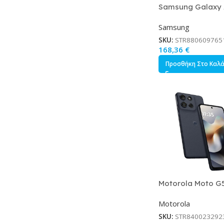
Samsung Galaxy 
Dual SIM 4/128G
Samsung
SKU:
STR880609765
168,36
€
Προσθήκη Στο Καλ
Motorola Moto G
8/256GB PANTON
Motorola
Oyster
SKU:
STR840023292