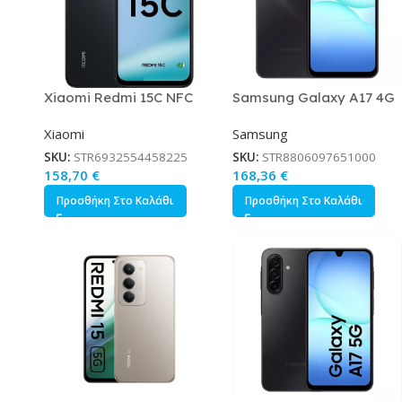
Xiaomi Redmi 15C NFC
Samsung Galaxy A17 4G
6GB
Dual SIM 4/256GB
Dual SIM 4/128GB Μαύρο
Xiaomi
Samsung
Midnight Black
SKU:
STR6932554458225
SKU:
STR8806097651000
158,70
€
168,36
€
Προσθήκη Στο Καλάθι
Προσθήκη Στο Καλάθι