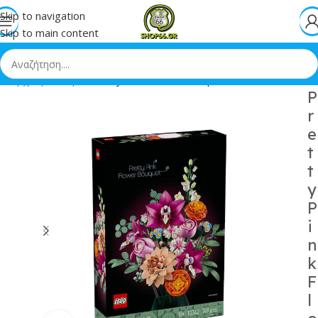
Skip to navigation
Skip to main content
Αρχική
»
Shop
»
Pretty Pink Flower Bouqu
P
r
e
t
t
y
P
i
n
k
F
l