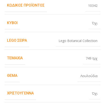
ΚΩΔΙΚΌΣ ΠΡΟΪΌΝΤΟΣ
10342
ΚΎΒΟΙ
Όχι
LEGO ΣΕΙΡΆ
Lego Botanical Collection
ΤΕΜΆΧΙΑ
749 τμχ
ΘΈΜΑ
Λουλούδια
ΧΡΙΣΤΟΎΓΕΝΝΑ
Όχι