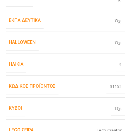
ΕΚΠΑΙΔΕΥΤΙΚΆ
Όχι
HALLOWEEN
Όχι
ΗΛΙΚΊΑ
9
ΚΩΔΙΚΌΣ ΠΡΟΪΌΝΤΟΣ
31152
ΚΎΒΟΙ
Όχι
LEGO ΣΕΙΡΆ
Lego Creator