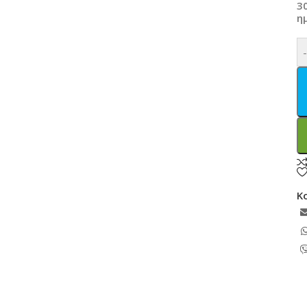
3
η
Κ