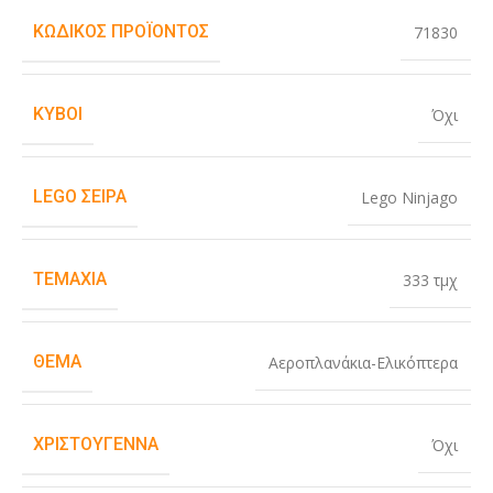
ΚΩΔΙΚΌΣ ΠΡΟΪΌΝΤΟΣ
71830
ΚΎΒΟΙ
Όχι
LEGO ΣΕΙΡΆ
Lego Ninjago
ΤΕΜΆΧΙΑ
333 τμχ
ΘΈΜΑ
Αεροπλανάκια-Ελικόπτερα
ΧΡΙΣΤΟΎΓΕΝΝΑ
Όχι