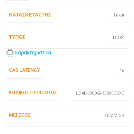
ΚΑΤΑΣΚΕΥΑΣΤΉΣ
Lexar
ΤΎΠΟΣ
DDR4
Χαρακτηριστικά
CAS LATENCY
16
ΚΩΔΙΚΌΣ ΠΡΟΪΌΝΤΟΣ
LD4BU008G-R3200GSXG
ΜΈΓΕΘΟΣ
DIMM GB