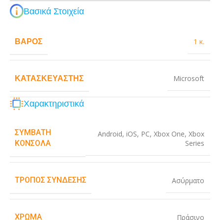
Βασικά Στοιχεία
ΒΆΡΟΣ
1 κ.
ΚΑΤΑΣΚΕΥΑΣΤΉΣ
Microsoft
Χαρακτηριστικά
ΣΥΜΒΑΤΉ
Android
,
iOS
,
PC
,
Xbox One
,
Xbox
Series
ΚΟΝΣΌΛΑ
ΤΡΌΠΟΣ ΣΎΝΔΕΣΗΣ
Ασύρματο
ΧΡΏΜΑ
Πράσινο