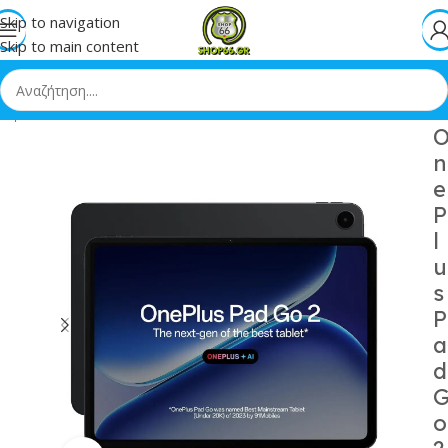
Skip to navigation
Skip to main content
hop
»
OnePlus Pad Go 2 12.1 Tablet 8GB/128GB Shadow Black
n
e
P
l
u
s
P
a
d
o