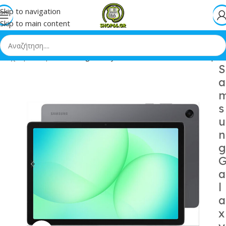
Skip to navigation
Skip to main content
Αρχική
»
Shop
»
Samsung Galaxy Tab A11 11 6GB/128GB Γκρι
S
a
s
u
n
g
a
l
a
x