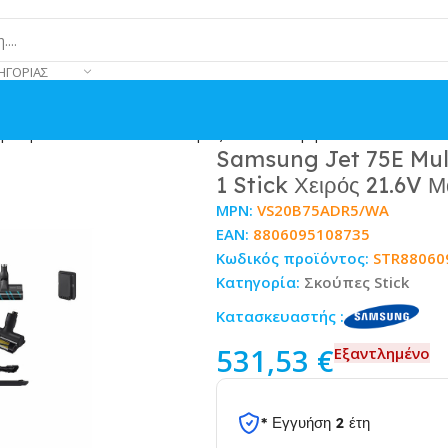
ΗΓΟΡΊΑΣ
μενη Σκούπα 2 σε 1 Stick Χειρός 21.6V Μαύρη
Samsung Jet 75E Mult
1 Stick Χειρός 21.6V 
MPN:
VS20B75ADR5/WA
EAN:
8806095108735
Κωδικός προϊόντος:
STR88060
Κατηγορία:
Σκούπες Stick
Κατασκευαστής :
531,53
€
Εξαντλημένο
* Εγγυήση 2 έτη