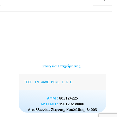
Στοιχεία Επιχείρησης :
TECH IN WAVE MON. I.K.E.
ΑΦΜ :
803124225
ΑΡ.ΓΕΜΗ :
190129238000
Απολλωνία, Σίφνος, Κυκλάδες, 84003