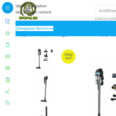
Skip to navigation
Skip to main content
ΕΠΙΛΟΓΉ ΚΑΤ
Κατηγορίες Προϊόντων
Αρχική
»
Shop
»
Samsung Jet 75E Multi Επαναφορτιζό
SOLD
OUT