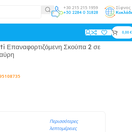
+30 215 215 1959
Σίφνος 
+30 2284 0 31828
Κυκλάδ
0,00
€
i Επαναφορτιζόμενη Σκούπα 2 σε
Μαύρη
95108735
Περισσότερες
λεπτομέρειες