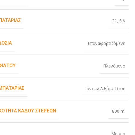
ΠΑΤΑΡΊΑΣ
21
,
6 V
ΟΣΊΑ
Επαναφορτιζόμενη
ΦΊΛΤΟΥ
Πλενόμενο
ΜΠΑΤΑΡΊΑΣ
Ιόντων Λιθίου Li-ion
ΚΌΤΗΤΑ ΚΆΔΟΥ ΣΤΕΡΕΏΝ
800 ml
Μαύρο