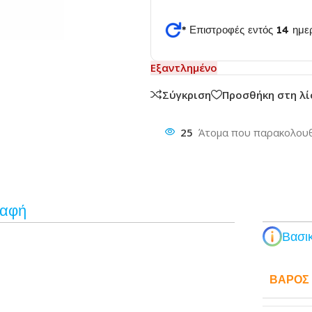
* Επιστροφές εντός 14 ημ
θυνση
Εξαντλημένο
Σύγκριση
Προσθήκη στη λ
25
Άτομα που παρακολουθ
ραφή
Βασικ
ΒΆΡΟΣ