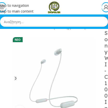
Skip to navigation
Skip to main content
 Bluetooth Handsfree Ακουστικά με Αντοχή στον Ιδρώτα Λευκά
S
o
n
y
I
-
C
1
0
0
I