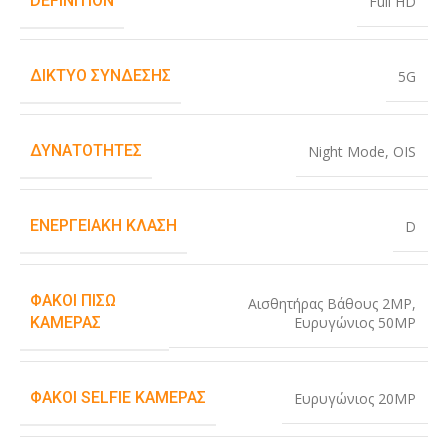
DEFINITION
Full HD
ΔΊΚΤΥΟ ΣΎΝΔΕΣΗΣ
5G
ΔΥΝΑΤΌΤΗΤΕΣ
Night Mode
,
OIS
ΕΝΕΡΓΕΙΑΚΉ ΚΛΆΣΗ
D
ΦΑΚΟΊ ΠΊΣΩ
Αισθητήρας Βάθους 2MP
,
Ευρυγώνιος 50MP
ΚΆΜΕΡΑΣ
ΦΑΚΟΊ SELFIE ΚΆΜΕΡΑΣ
Ευρυγώνιος 20MP