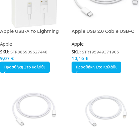
Apple USB-A to Lightning
Apple USB 2.0 Cable USB-C
Cable Λευκό 2m MD819ZM/A
male – USB-C 60W Λευκό 1m
Apple
Apple
MW493ZM/A
SKU:
STR885909627448
SKU:
STR195949371905
9,07
€
10,16
€
Προσθήκη Στο Καλάθι
Προσθήκη Στο Καλάθι