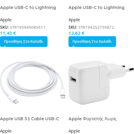
Apple USB-C to Lightning
Apple USB-C to Lightning
Cable Λευκό 1m MUQ93ZM/A
Cable 18W Λευκό 1m
Apple
Apple
MM0A3ZM/A
SKU:
STR195949085611
SKU:
STR194252750872
11,43
€
12,62
€
Προσθήκη Στο Καλάθι
Προσθήκη Στο Καλάθι
Apple USB 3.1 Cable USB-C
Apple Φορτιστής Χωρίς
male – USB-C 96W Λευκό 2m
Καλώδιο με Θύρα USB-A 12W
Apple
Apple
MLL82ZM/A
Λευκός USB Power Adapter