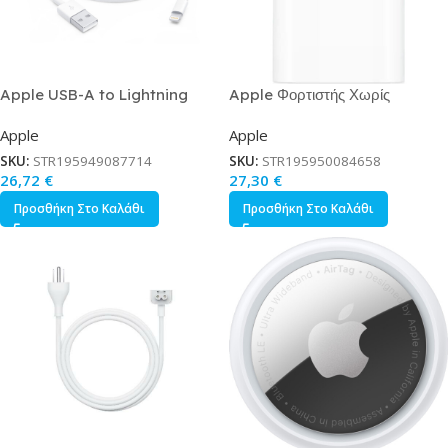
Apple USB-A to Lightning
Apple Φορτιστής Χωρίς
Cable Λευκό 1m MUQW3ZM/A
Καλώδιο με Θύρα USB-C 20W
Apple
Apple
Λευκός Power Adapter MD3J4
SKU:
STR195949087714
SKU:
STR195950084658
26,72
€
27,30
€
Προσθήκη Στο Καλάθι
Προσθήκη Στο Καλάθι