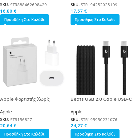
2020
SKU:
STR888462698429
SKU:
STR194252025109
16,80
€
17,57
€
Προσθήκη Στο Καλάθι
Προσθήκη Στο Καλάθι
Apple Φορτιστής Χωρίς
Beats USB 2.0 Cable USB-C
Καλώδιο με Θύρα USB-C 20W
male – USB-C Μαύρο 1.5m
Apple
Apple
Λευκός Power Adapter A2940
MDGA4EE/A
SKU:
STR156827
SKU:
STR195950231076
20,64
€
24,27
€
Προσθήκη Στο Καλάθι
Προσθήκη Στο Καλάθι