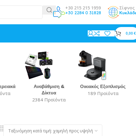
+30 215 215 1959
Σίφνος 
+30 2284 0 31828
Κυκλάδ
0,00
€
ερειακά
Αναβάθμιση &
Οικιακός Εξοπλισμός
Δίκτυα
ϊόντα
189 Προϊόντα
2384 Προϊόντα