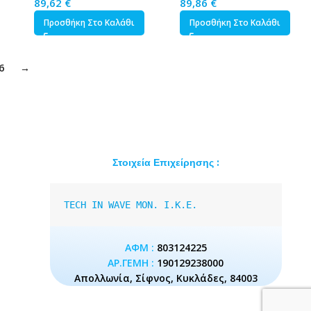
89,62
€
89,86
€
Προσθήκη Στο Καλάθι
Προσθήκη Στο Καλάθι
6
→
Στοιχεία Επιχείρησης :
TECH IN WAVE MON. I.K.E.
ΑΦΜ :
803124225
ΑΡ.ΓΕΜΗ :
190129238000
Απολλωνία, Σίφνος, Κυκλάδες, 84003