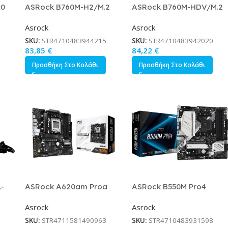
.0
ASRock B760M-H2/M.2
ASRock B760M-HDV/M.2
Motherboard Micro ATX
D4 Motherboard Micro
Asrock
Asrock
με Intel 1700 Socket
ATX με Intel 1700 Socket
SKU:
STR4710483944215
SKU:
STR4710483942020
83,85
€
84,22
€
Προσθήκη Στο Καλάθι
Προσθήκη Στο Καλάθι
-
ASRock A620am Proa
ASRock B550M Pro4
Motherboard Micro ATX
Motherboard Micro ATX
Asrock
Asrock
ή
με AMD AM5 Socket 90-
με AMD AM4 Socket 90-
ld
MXBSX0-A0UAYZ
MXBDK0-A0UAYZ
SKU:
STR4711581490963
SKU:
STR4710483931598