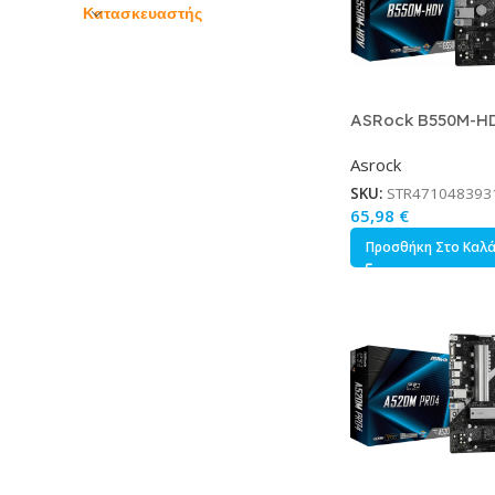
Κατασκευαστής
ASRock B550M-H
Motherboard Mic
Asrock
με AMD AM4 Sock
SKU:
STR471048393
65,98
€
Προσθήκη Στο Καλ