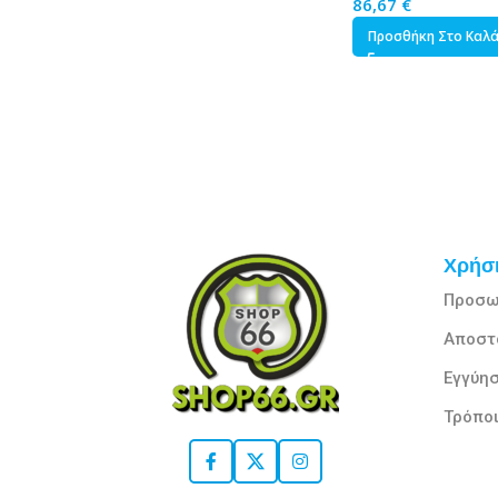
86,67
€
Προσθήκη Στο Καλ
Χρήσι
Προσω
Αποστ
Εγγύησ
Τρόπο