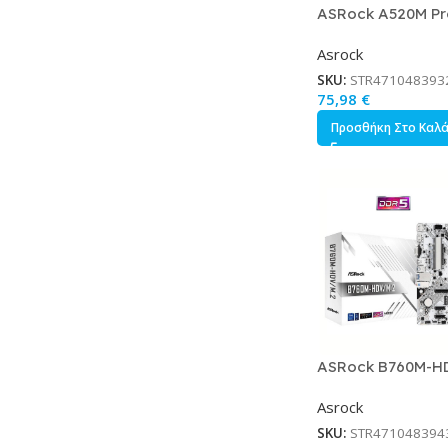
ASRock A520M Pr
Motherboard Mic
Asrock
με AMD AM4 Sock
MXBDU0-A0UAYZ
SKU:
STR471048393
75,98
€
Προσθήκη Στο Καλ
ASRock B760M-H
Motherboard Mic
Asrock
με Intel 1700 Soc
MXBMJ0-A0UAYZ
SKU:
STR471048394