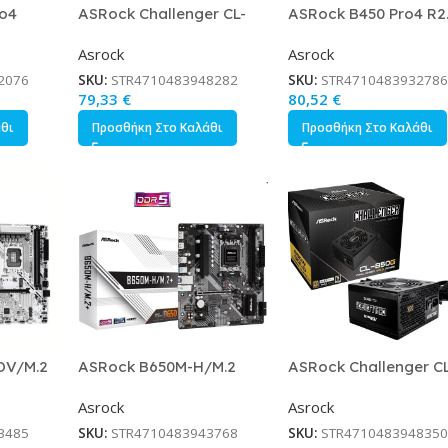
o4
ASRock Challenger CL-
ASRock B450 Pro4 R2
ro ATX
750G 750W Μαύρο
Motherboard ATX με
Asrock
Asrock
et 90-
Τροφοδοτικό Υπολογιστή
AMD AM4 Socket 90-
Full Wired 80 Plus Gold
MXBEE0-A0UAYZ
2076
SKU:
STR4710483948282
SKU:
STR4710483932786
79,33
€
80,52
€
άθι
Προσθήκη Στο Καλάθι
Προσθήκη Στο Καλάθι
DV/M.2
ASRock B650M-H/M.2
ASRock Challenger CL
ro ATX
Motherboard Micro ATX
850G 850W Μαύρο
Asrock
Asrock
ket 90-
με AMD AM5 Socket 90-
Τροφοδοτικό Υπολογιστ
MXBMS0-A0UAYZ
Full Wired 80 Plus Go
3485
SKU:
STR4710483943768
SKU:
STR4710483948350