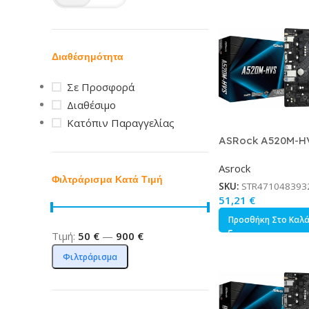
Διαθέσημότητα
Σε Προσφορά
Διαθέσιμο
Κατόπιν Παραγγελίας
ASRock A520M-H
Motherboard Mic
Asrock
με AMD AM4 Sock
Φιλτράρισμα Κατά Τιμή
MXBE60-A0UAYZ
SKU:
STR471048393
51,21
€
Προσθήκη Στο Καλ
Τιμή:
50 €
—
900 €
Φιλτράρισμα