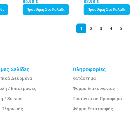
86,98
€
88,98
€
άθι
Προσθήκη Στο Καλάθι
Προσθήκη Στο Καλάθι
1
2
3
4
5
μες Σελίδες
Πληροφορίες
πικά Δεδομένα
Κατάστημα
ολή / Επιστροφές
Φόρμα Επικοινωνίας
η / Service
Προϊόντα σε Προσφορά
ι Πληρωμής
Φόρμα Επιστροφής