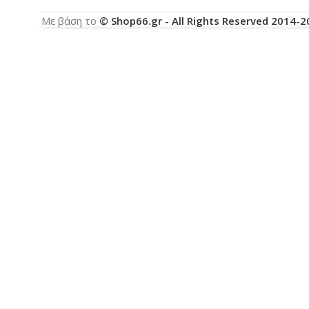
Με βάση το
© Shop66.gr - All Rights Reserved 2014-
Χρησιμοποιούμε cookies για να βελτιώσουμε την ε
με τη χρήση των cookies.