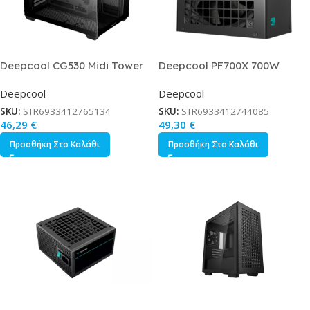
Deepcool CG530 Midi Tower
Deepcool PF700X 700W
Κουτί Υπολογιστή με Πλαϊνό
Μαύρο Τροφοδοτικό Υπολογιστή
Deepcool
Deepcool
Παράθυρο Μαύρο
Full Wired 80 Plus Bronze
SKU:
STR6933412765134
SKU:
STR6933412744085
46,29
€
49,30
€
Προσθήκη Στο Καλάθι
Προσθήκη Στο Καλάθι