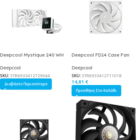
Deepcool Mystique 240 WH
Deepcool FD14 Case Fan
Υδρόψυξη Επεξεργαστή Διπλού
140mm με Σύνδεση 4-Pin PWM
Deepcool
Deepcool
Ανεμιστήρα 120mm για Socket
Λευκό
AM4/AM5/1700/1200/115x
SKU:
STR6933412729044
SKU:
STR6933412711018
Λευκή
14,81
€
Διαβάστε Περισσότερα
Προσθήκη Στο Καλάθι