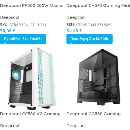
Deepcool PF600 600W Μαύρο
Deepcool CH370 Gaming Midi
Τροφοδοτικό Υπολογιστή Full
Tower Κουτί Υπολογιστή με
Deepcool
Deepcool
Wired 80 Plus Standard
Πλαϊνό Παράθυρο Μαύρο
SKU:
STR6933412711391
SKU:
STR6933412715061
50,08
€
54,48
€
Προσθήκη Στο Καλάθι
Προσθήκη Στο Καλάθι
Deepcool CC560 V2 Gaming
Deepcool CG580 Gaming
Midi Tower Κουτί Υπολογιστή
Κουτί Υπολογιστή με Πλαϊνό
Deepcool
Deepcool
με Πλαϊνό Παράθυρο Λευκό
Παράθυρο Μαύρο