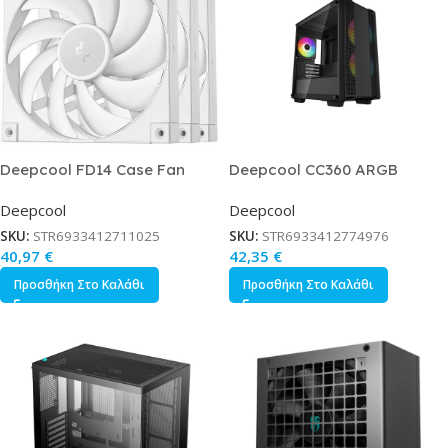
Deepcool FD14 Case Fan
Deepcool CC360 ARGB
140mm με Σύνδεση 4-Pin PWM
Gaming Mini Tower Κουτί
Deepcool
Deepcool
3τμχ Λευκό
Υπολογιστή με Πλαϊνό
Παράθυρο Μαύρο
SKU:
STR6933412711025
SKU:
STR6933412774976
40,97
€
42,35
€
Προσθήκη Στο Καλάθι
Προσθήκη Στο Καλάθι