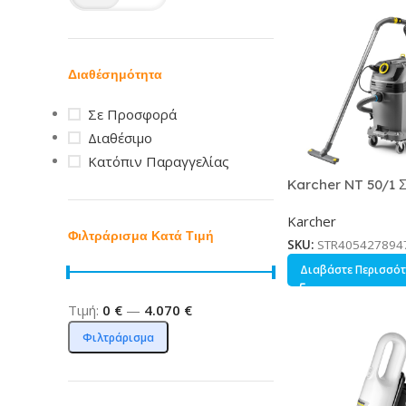
Διαθέσημότητα
Σε Προσφορά
Διαθέσιμο
Κατόπιν Παραγγελίας
Karcher NT 50/1 
Υγρών / Στερεών 
Karcher
με Πλαστικό Κάδο 5
Φιλτράρισμα Κατά Τιμή
Κωδικός 1.148-470
SKU:
STR405427894
Διαβάστε Περισσό
Τιμή:
0 €
—
4.070 €
Φιλτράρισμα