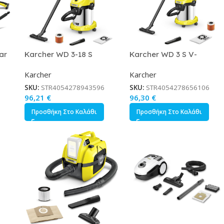
ar
Karcher WD 3-18 S
Karcher WD 3 S V-
00W
Σκούπα Υγρών / Στερεών
17/4/20 Σκούπα Υγρών /
Karcher
Karcher
ός
225W με Πλαστικό Κάδο
Στερεών 1000W με
17lt Κωδικός 1.628-575.0
Ανοξείδωτο Κάδο 17lt
SKU:
STR4054278943596
SKU:
STR4054278656106
Κωδικός 1.628-135.0
96,21
€
96,30
€
Προσθήκη Στο Καλάθι
Προσθήκη Στο Καλάθι