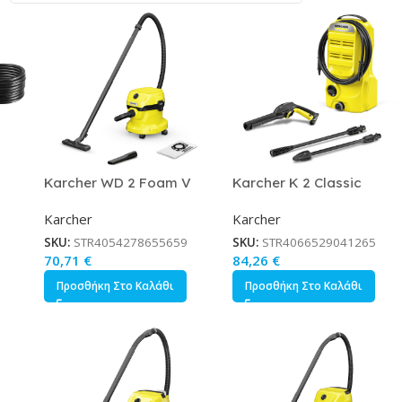
l
Karcher WD 2 Foam V
Karcher K 2 Classic
ατος
Σκούπα Υγρών / Στερεών
Πλυστικό Ρεύματος 1400W
Karcher
Karcher
r
1000W με Πλαστικό Κάδο
με Πίεση 110bar Κωδικός
12lt Κωδικός 1.628-000.0
1.673-570.0
SKU:
STR4054278655659
SKU:
STR4066529041265
70,71
€
84,26
€
Προσθήκη Στο Καλάθι
Προσθήκη Στο Καλάθι