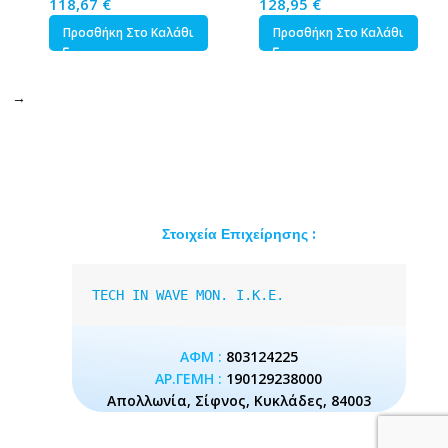
603.0
118,67
€
128,95
€
Προσθήκη Στο Καλάθι
Προσθήκη Στο Καλάθι
→
Στοιχεία Επιχείρησης :
TECH IN WAVE MON. I.K.E.
ΑΦΜ :
803124225
ΑΡ.ΓΕΜΗ :
190129238000
Απολλωνία, Σίφνος, Κυκλάδες, 84003