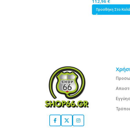
112,96
€
Προσθήκη Στο Καλ
Χρήσι
Προσω
Αποστ
Εγγύησ
Τρόπο