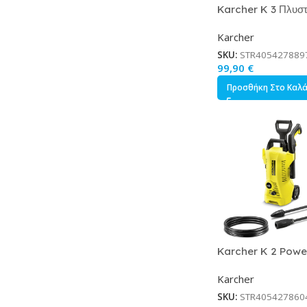
Karcher K 3 Πλυστ
Ρεύματος 1600W μ
Karcher
120bar Κωδικός 1.
888.0
SKU:
STR405427889
99,90
€
Προσθήκη Στο Καλ
Karcher K 2 Powe
Control Πλυστικό 
Karcher
1400W με Πίεση 1
Κωδικός 1.673-600
SKU:
STR405427860