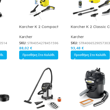
Karcher K 2 Compact
Karcher K 2 Classic C
Πλυστικό Ρεύματος 1400W
Πλυστικό Ρεύματος 14
Karcher
Karcher
με Πίεση 110bar Κωδικός
με Πίεση 110bar Κωδικ
1.673-500.0
1.673-574.0
0514
SKU:
STR4054278451596
SKU:
STR4066529057303
88,02
€
93,48
€
άθι
Προσθήκη Στο Καλάθι
Προσθήκη Στο Καλάθι