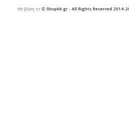
Με βάση το
© Shop66.gr - All Rights Reserved 2014-
Χρησιμοποιούμε cookies για να βελτιώσουμε την ε
με τη χρήση των cookies.