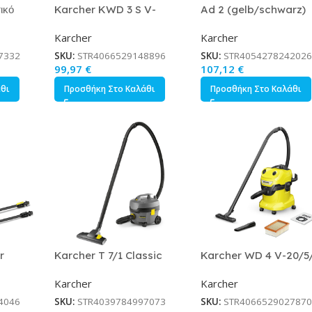
ικό
Karcher KWD 3 S V-
Ad 2 (gelb/schwarz)
ε Πίεση
17/4/20 Anniversary Ed.
Karcher
Karcher
601-
Σκούπα Υγρών / Στερεών
1000W με Ανοξείδωτο Κάδο
7332
SKU:
STR4066529148896
SKU:
STR4054278242026
17lt Κωδικός 1.628-449.0
99,97
€
107,12
€
άθι
Προσθήκη Στο Καλάθι
Προσθήκη Στο Καλάθι
r
Karcher T 7/1 Classic
Karcher WD 4 V-20/5
Ρεύματος
Σκούπα Στερεών 850W με
Σκούπα Υγρών / Στερε
Karcher
Karcher
10bar
Πλαστικό Κάδο 7lt Κωδικός
1000W με Πλαστικό Κά
.0
1.527-181.0
20lt Κωδικός 1.628-209
4046
SKU:
STR4039784997073
SKU:
STR4066529027870