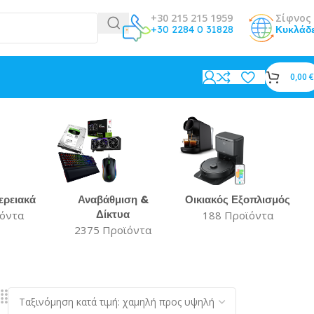
+30 215 215 1959
Σίφνος 
+30 2284 0 31828
Κυκλάδ
0,00
€
ερειακά
Αναβάθμιση &
Οικιακός Εξοπλισμός
Δίκτυα
ϊόντα
188 Προϊόντα
2375 Προϊόντα