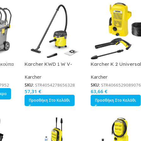
Σκούπα
Karcher KWD 1 W V-
Karcher K 2 Universa
1200W
12/2/18 Σκούπα Υγρών /
EdItion Πλυστικό Ρεύμ
Karcher
Karcher
0lt
Στερεών 1000W με
1400W με Πίεση 110ba
.0
Πλαστικό Κάδο 12lt
Κωδικός 1.673-010.0
7952
SKU:
STR4054278656328
SKU:
STR4066529089076
Κωδικός 1.628-401.0
57,31
€
63,66
€
τερα
Προσθήκη Στο Καλάθι
Προσθήκη Στο Καλάθι