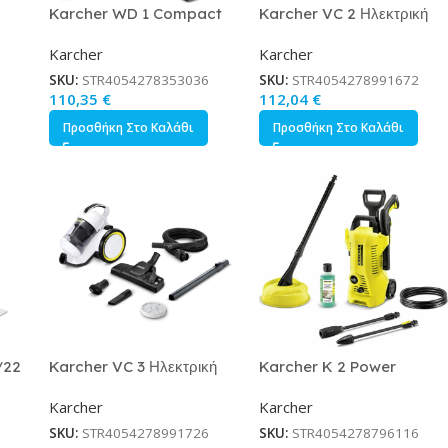
Karcher WD 1 Compact
Karcher VC 2 Ηλεκτρική
Επαναφορτιζόμενη Σκούπα
Σκούπα 700W με Σακούλα
Karcher
Karcher
Υγρών / Στερεών Χωρίς
2.8lt Λευκή
Φορτιστή και Μπαταρία με
SKU:
STR4054278353036
SKU:
STR4054278991672
Πλαστικό Κάδο 7lt Κωδικός
110,35
€
112,04
€
1.198-300.0
Προσθήκη Στο Καλάθι
Προσθήκη Στο Καλάθι
/22
Karcher VC 3 Ηλεκτρική
Karcher K 2 Power
ών
Σκούπα 700W με Κάδο
Control Home Πλυστικό
Karcher
Karcher
δο
0.9lt Λευκή
Ρεύματος 1400W με Πίεση
.0
110bar Κωδικός 1.673-
SKU:
STR4054278991726
SKU:
STR4054278796116