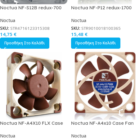
Noctua NF-S12B redux-700
Noctua NF-P12 redux-1700
Case Fan 120mm με Σύνδεση
Case Fan 120mm με Σύνδεση
Noctua
Noctua
3-Pin Γκρι
4-Pin PWM Γκρι
SKU:
STR4716123315308
SKU:
STR9010018100365
14,75
€
15,48
€
Προσθήκη Στο Καλάθι
Προσθήκη Στο Καλάθι
Noctua NF-A4X10 FLX Case
Noctua NF-A4x10 Case Fan
Fan 40mm με Σύνδεση 3-Pin
40mm με Σύνδεση 4-Pin PWM
Noctua
Noctua
Καφέ
Καφέ