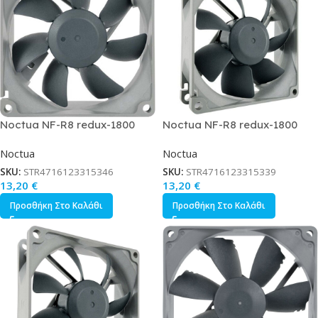
Noctua NF-R8 redux-1800
Noctua NF-R8 redux-1800
Case Fan με Σύνδεση 3-Pin
Case Fan με Σύνδεση 4-Pin
Noctua
Noctua
Γκρι
PWM Γκρι
SKU:
STR4716123315346
SKU:
STR4716123315339
13,20
€
13,20
€
Προσθήκη Στο Καλάθι
Προσθήκη Στο Καλάθι