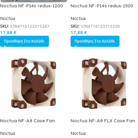
Noctua NF-P14s redux-1200
Noctua NF-P14s redux-1500
Case Fan 140mm με Σύνδεση
Case Fan 140mm με Σύνδεση
Noctua
Noctua
4-Pin PWM Γκρι
4-Pin PWM Γκρι
SKU:
STR4716123315247
SKU:
STR4716123315230
17,88
€
17,88
€
Προσθήκη Στο Καλάθι
Προσθήκη Στο Καλάθι
Noctua NF-A8 Case Fan
Noctua NF-A8 FLX Case Fan
80mm με Σύνδεση 4-Pin PWM
80mm με Σύνδεση 3-Pin Καφέ
Noctua
Noctua
Καφέ