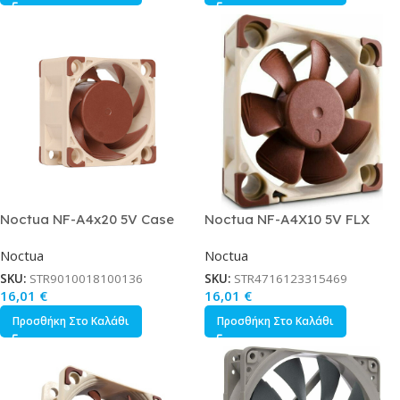
Noctua NF-A4x20 5V Case
Noctua NF-A4X10 5V FLX
Fan 40mm με Σύνδεση 4-Pin
Case Fan 40mm με Σύνδεση 3-
Noctua
Noctua
PWM Καφέ
Pin Καφέ
SKU:
STR9010018100136
SKU:
STR4716123315469
16,01
€
16,01
€
Προσθήκη Στο Καλάθι
Προσθήκη Στο Καλάθι