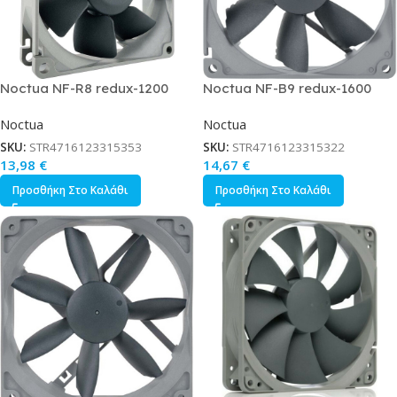
Noctua NF-R8 redux-1200
Noctua NF-B9 redux-1600
Case Fan 80mm με Σύνδεση 3-
Case Fan 92mm με Σύνδεση 3-
Noctua
Noctua
Pin Γκρι
Pin Γκρι
SKU:
STR4716123315353
SKU:
STR4716123315322
13,98
€
14,67
€
Προσθήκη Στο Καλάθι
Προσθήκη Στο Καλάθι