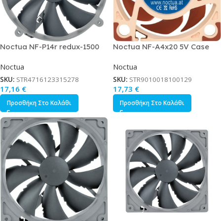
Noctua NF-P14r redux-1500
Noctua NF-A4x20 5V Case
Case Fan 140mm με Σύνδεση
Fan 40mm με Σύνδεση 3-Pin
Noctua
Noctua
4-Pin PWM Γκρι
Καφέ
SKU:
STR4716123315278
SKU:
STR9010018100129
17,16
€
17,73
€
Προσθήκη Στο Καλάθι
Προσθήκη Στο Καλάθι