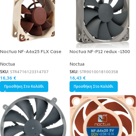
Noctua NF-A6x25 FLX Case
Noctua NF-P12 redux -1300
Fan 60mm με Σύνδεση 3-Pin /
Case Fan 120mm με Σύνδεση
Noctua
Noctua
4-Pin Molex Καφέ
4-Pin PWM Γκρι
SKU:
STR4716123314707
SKU:
STR9010018100358
16,36
€
16,43
€
Προσθήκη Στο Καλάθι
Προσθήκη Στο Καλάθι