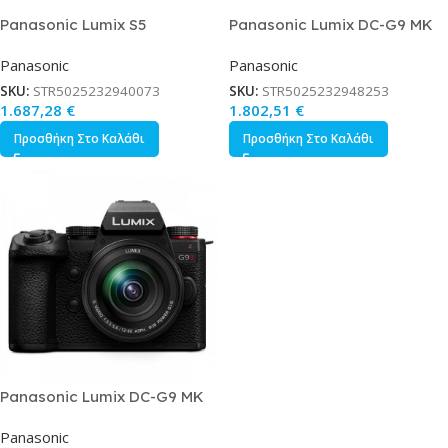
Panasonic Lumix S5
Panasonic Lumix DC-G9 MK
Mirrorless Φωτογραφική
II Mirrorless Φωτογραφική
Panasonic
Panasonic
Μηχανή Body Μαύρη
Μηχανή Body Μαύρη
SKU:
STR5025232940073
SKU:
STR5025232948253
1.687,28
€
1.802,51
€
Προσθήκη Στο Καλάθι
Προσθήκη Στο Καλάθι
Panasonic Lumix DC-G9 MK
II Mirrorless Φωτογραφική
Panasonic
Μηχανή Kit G Vario 12-60mm