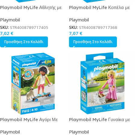
Playmobil MyLife Αθλητής με
Playmobil MyLife Κοπέλα με
Μπόρντερ Κόλεϊ για 4-10 ετών
Σκυλί Δαλματίας για 4-10 ετών
Playmobil
Playmobil
SKU:
STR4008789717405
SKU:
STR4008789717368
7,02
€
7,07
€
Προσθήκη Στο Καλάθι
Προσθήκη Στο Καλάθι
Playmobil MyLife Αγόρι Με
Playmobil MyLife Γυναίκα με
Σκυλάκι για 4-10 ετών
Τσιουάουα Καλάθι για 4-10 ετών
Playmobil
Playmobil