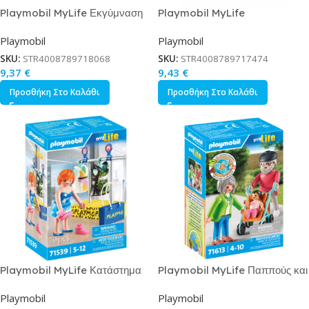
Playmobil MyLife Εκγύμναση
Playmobil MyLife
Φυσικής Κατάστασης για 4-10
Καλλωπισμός Σκύλων για 4-10
Playmobil
Playmobil
ετών
ετών
SKU:
STR4008789718068
SKU:
STR4008789717474
9,37
€
9,43
€
Προσθήκη Στο Καλάθι
Προσθήκη Στο Καλάθι
Playmobil MyLife Κατάστημα
Playmobil MyLife Παππούς και
Ρούχων για 5-12 ετών
Γιαγιά με Μωρό για 4-10 ετών
Playmobil
Playmobil