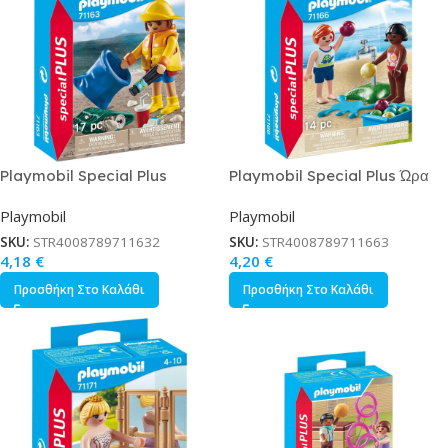
Playmobil Special Plus
Playmobil Special Plus Ώρα
Ακτιβίστρια Οικολόγος για 4-10
για Μπουγέλο για 4-10 ετών
Playmobil
Playmobil
ετών
SKU:
STR4008789711632
SKU:
STR4008789711663
4,18
€
4,20
€
Προσθήκη Στο Καλάθι
Προσθήκη Στο Καλάθι