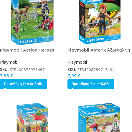
Playmobil Action Heroes
Playmobil Asterix Αδρεναλίνη
Επιχείρηση Διάσωσης Ζώου για
για 5-99 ετών
Playmobil
Playmobil
4-10 ετών
SKU:
STR4008789714671
SKU:
STR4008789715494
7,93
€
7,99
€
Προσθήκη Στο Καλάθι
Προσθήκη Στο Καλάθι