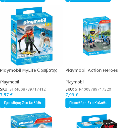
Playmobil MyLife Ορειβάτης
Playmobil Action Heroes
με Σκύλο Αγίου Βερνάρδου για
Αστυνομικός με Ηλεκτρικό
Playmobil
Playmobil
4-10 ετών
Ποδήλατο για 4-10 ετών
SKU:
STR4008789717412
SKU:
STR4008789717320
7,57
€
7,93
€
Προσθήκη Στο Καλάθι
Προσθήκη Στο Καλάθι