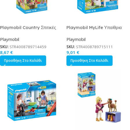
Playmobil Country Σπιτικές
Playmobil MyLife Υπαίθρια
Μαρμελάδες για 4-10 ετών
Ανταλλακτική Βιβλιοθήκη για 4-
Playmobil
Playmobil
10 ετών
SKU:
STR4008789714459
SKU:
STR4008789715111
8,67
€
9,01
€
Προσθήκη Στο Καλάθι
Προσθήκη Στο Καλάθι