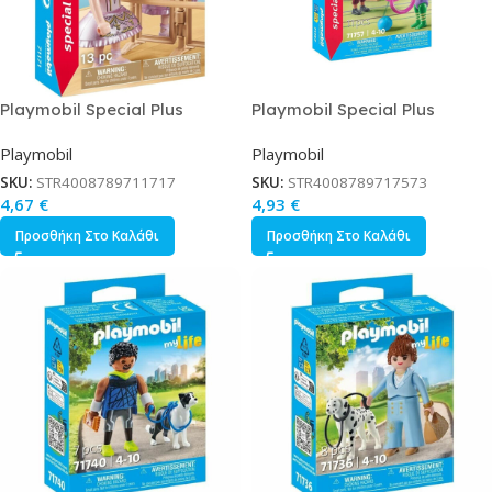
Playmobil Special Plus
Playmobil Special Plus
Μπαλαρίνα για 4-10 ετών
Προπόνηση στο Γυμναστήριο για
Playmobil
Playmobil
4-10 ετών
SKU:
STR4008789711717
SKU:
STR4008789717573
4,67
€
4,93
€
Προσθήκη Στο Καλάθι
Προσθήκη Στο Καλάθι