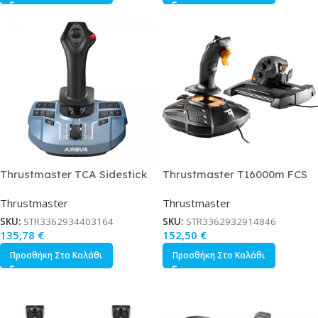
Thrustmaster TCA Sidestick
Thrustmaster T16000m FCS
X Airbus Edition Συμβατό με
Hotas Joystick Ενσύρματο
Thrustmaster
Thrustmaster
PC / Xbox Series X/S
Συμβατό με PC
SKU:
STR3362934403164
SKU:
STR3362932914846
135,78
€
152,50
€
Προσθήκη Στο Καλάθι
Προσθήκη Στο Καλάθι