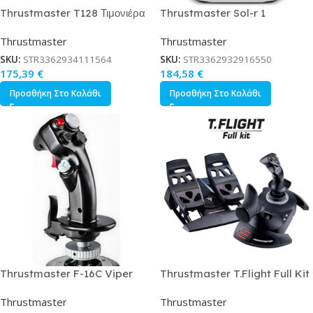
Thrustmaster T128 Τιμονιέρα
Thrustmaster Sol-r 1
με Πετάλια για PC / PS4 / PS5
Flightstick Pc Black White
Thrustmaster
Thrustmaster
με 900 Περιστροφής
2960920
SKU:
STR3362934111564
SKU:
STR3362932916550
175,39
€
184,58
€
Προσθήκη Στο Καλάθι
Προσθήκη Στο Καλάθι
Thrustmaster F-16C Viper
Thrustmaster T.Flight Full Kit
Add On Joystick Ενσύρματο
Joystick Ενσύρματο Συμβατό
Thrustmaster
Thrustmaster
Συμβατό με PC
με Xbox Series X/S / PC