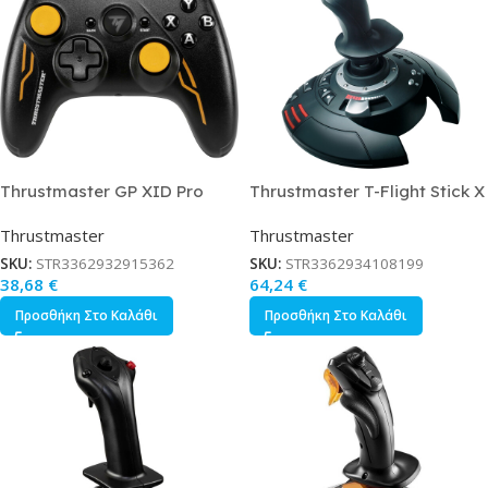
Thrustmaster GP XID Pro
Thrustmaster T-Flight Stick X
Ενσύρματο Gamepad για PC
Joystick Ενσύρματο Συμβατό
Thrustmaster
Thrustmaster
Μαύρο
με PS3 / PC
SKU:
STR3362932915362
SKU:
STR3362934108199
38,68
€
64,24
€
Προσθήκη Στο Καλάθι
Προσθήκη Στο Καλάθι