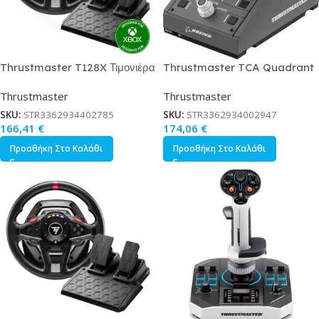
Thrustmaster T128X Τιμονιέρα
Thrustmaster TCA Quadrant
με Πετάλια για PC / XBOX One
Boeing Edition
Thrustmaster
Thrustmaster
/ Xbox Series X/S
SKU:
STR3362934402785
SKU:
STR3362934002947
166,41
€
174,06
€
Προσθήκη Στο Καλάθι
Προσθήκη Στο Καλάθι