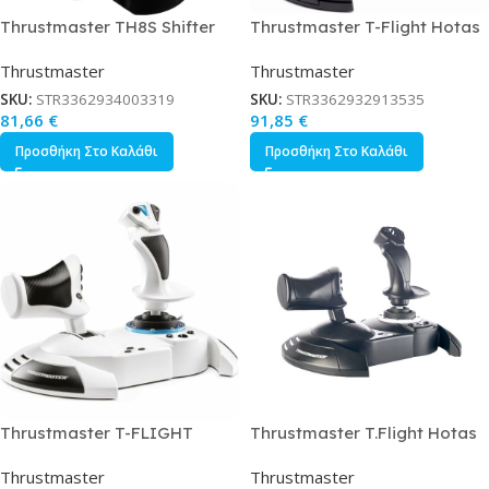
Thrustmaster TH8S Shifter
Thrustmaster T-Flight Hotas
X Joystick Ενσύρματο Συμβατό
Thrustmaster
Thrustmaster
με PC
SKU:
STR3362934003319
SKU:
STR3362932913535
81,66
€
91,85
€
Προσθήκη Στο Καλάθι
Προσθήκη Στο Καλάθι
Thrustmaster T-FLIGHT
Thrustmaster T.Flight Hotas
HOTAS Flight Simulator για
One Joystick Ενσύρματο
Thrustmaster
Thrustmaster
PC
Συμβατό με Xbox One / PC /