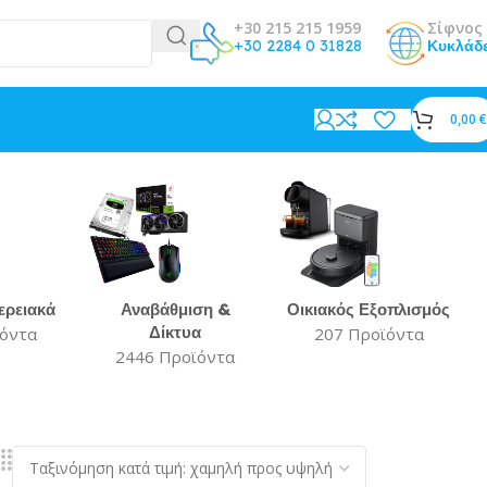
+30 215 215 1959
Σίφνος 
+30 2284 0 31828
Κυκλάδ
0,00
€
ερειακά
Αναβάθμιση &
Οικιακός Εξοπλισμός
Δίκτυα
ϊόντα
207 Προϊόντα
2446 Προϊόντα