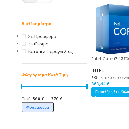
Διαθέσημότητα
Σε Προσφορά
Διαθέσιμο
Κατόπιν Παραγγελίας
Intel Core i7-137
2.1GHz Επεξεργασ
INTEL
Πυρήνων για Sock
Φιλτράρισμα Κατά Τιμή
σε Κουτί με Ψύκτρ
SKU:
STR503203726
363,44
€
Προσθήκη Στο Καλ
Τιμή:
360 €
—
370 €
Φιλτράρισμα