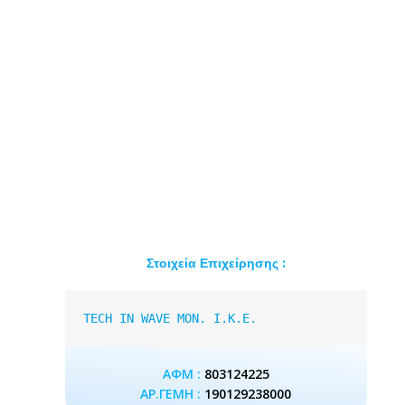
Στοιχεία Επιχείρησης :
TECH IN WAVE MON. I.K.E.
ΑΦΜ :
803124225
ΑΡ.ΓΕΜΗ :
190129238000