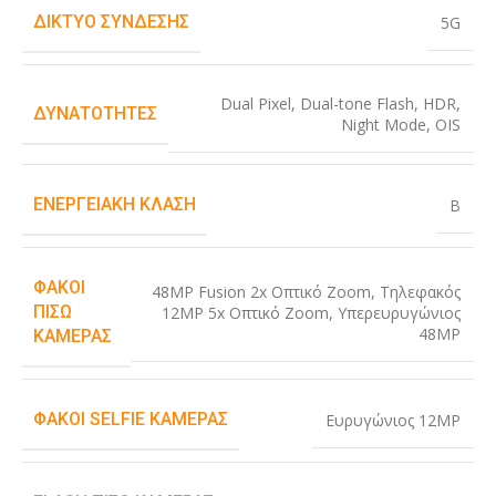
ΔΊΚΤΥΟ ΣΎΝΔΕΣΗΣ
5G
Dual Pixel
,
Dual-tone Flash
,
HDR
,
ΔΥΝΑΤΌΤΗΤΕΣ
Night Mode
,
OIS
ΕΝΕΡΓΕΙΑΚΉ ΚΛΆΣΗ
B
ΦΑΚΟΊ
48MP Fusion 2x Οπτικό Zoom
,
Τηλεφακός
ΠΊΣΩ
12MP 5x Οπτικό Zoom
,
Υπερευρυγώνιος
48MP
ΚΆΜΕΡΑΣ
ΦΑΚΟΊ SELFIE ΚΆΜΕΡΑΣ
Ευρυγώνιος 12MP