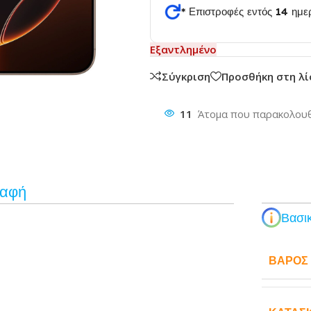
* Επιστροφές εντός 14 ημ
θυνση
Εξαντλημένο
Σύγκριση
Προσθήκη στη λ
11
Άτομα που παρακολουθ
ραφή
Βασικ
ΒΆΡΟΣ