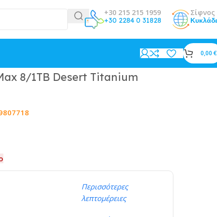
+30 215 215 1959
Σίφνος 
+30 2284 0 31828
Κυκλάδ
0,00
€
Max 8/1TB Desert Titanium
9807718
ο
Περισσότερες
λεπτομέρειες