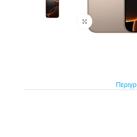
Κάντε κλικ για μεγέ
Περιγ