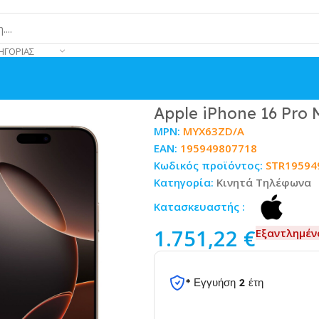
ΗΓΟΡΊΑΣ
rt Titanium
Apple iPhone 16 Pro 
MPN:
MYX63ZD/A
EAN:
195949807718
Κωδικός προϊόντος:
STR19594
Κατηγορία:
Κινητά Τηλέφωνα
Κατασκευαστής :
1.751,22
€
Εξαντλημέν
* Εγγυήση 2 έτη