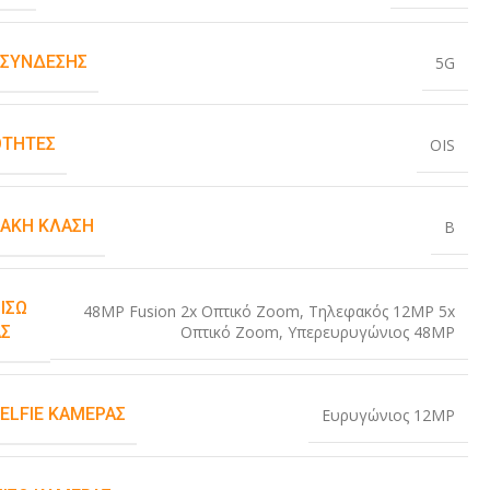
 ΣΎΝΔΕΣΗΣ
5G
ΤΗΤΕΣ
OIS
ΙΑΚΉ ΚΛΆΣΗ
B
ΊΣΩ
48MP Fusion 2x Οπτικό Zoom
,
Τηλεφακός 12MP 5x
Οπτικό Zoom
,
Υπερευρυγώνιος 48MP
Σ
SELFIE ΚΆΜΕΡΑΣ
Ευρυγώνιος 12MP