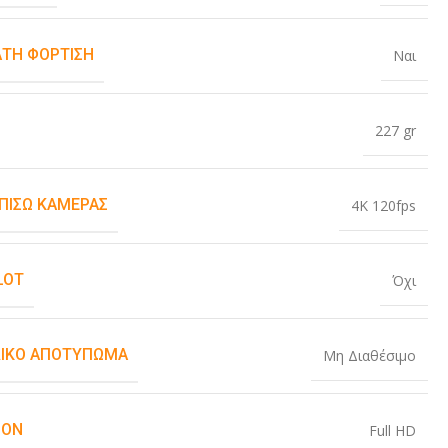
ΤΗ ΦΌΡΤΙΣΗ
Ναι
227 gr
 ΠΊΣΩ ΚΆΜΕΡΑΣ
4K 120fps
LOT
Όχι
ΙΚΌ ΑΠΟΤΎΠΩΜΑ
Μη Διαθέσιμο
ION
Full HD