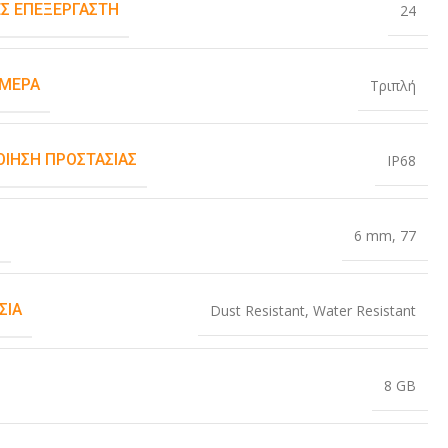
Σ ΕΠΕΞΕΡΓΑΣΤΉ
24
ΆΜΕΡΑ
Τριπλή
ΟΊΗΣΗ ΠΡΟΣΤΑΣΊΑΣ
IP68
Σ
6 mm
,
77
ΣΊΑ
Dust Resistant
,
Water Resistant
8 GB